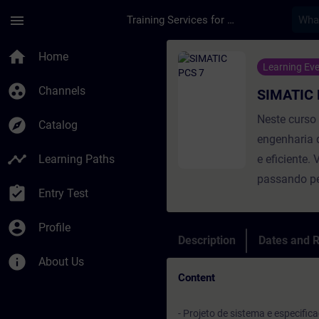
Skip To Main Content
Page Loaded
menu
Training Services for Digital Industries
Course - SIMATIC PCS
home
Home
Learning Ev
group_work
Channels
SIMATIC 
Neste curso 
explore
Catalog
engenharia 
timeline
Learning Paths
e eficiente.
passando pe
assignment_turned_in
Entry Test
account_circle
Profile
Description
Dates and R
info
About Us
Content
- Projeto de sistema e especifi