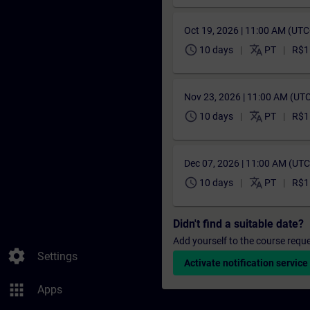
Oct 19, 2026 | 11:00 AM (UT
schedule
translate
10 days
PT
R$1
Nov 23, 2026 | 11:00 AM (UT
schedule
translate
10 days
PT
R$1
Dec 07, 2026 | 11:00 AM (UT
schedule
translate
10 days
PT
R$1
Didn't find a suitable date?
Add yourself to the course reque
settings
Settings
Activate notification service
apps
Apps