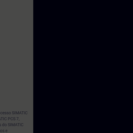
rocesso SIMATIC
ATIC PCS 7,
s do SIMATIC
os e