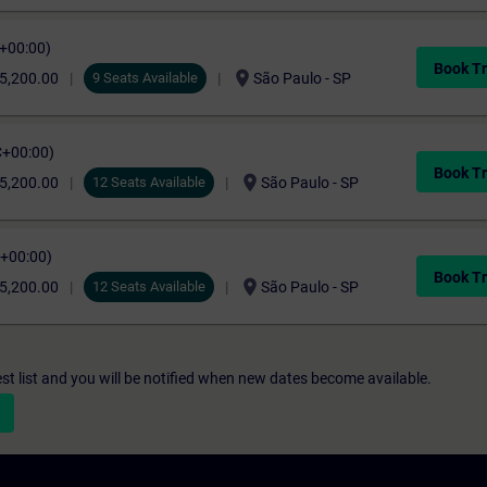
C+00:00)
Book Tr
location_on
5,200.00
9 Seats Available
São Paulo - SP
C+00:00)
Book Tr
location_on
5,200.00
12 Seats Available
São Paulo - SP
C+00:00)
Book Tr
location_on
5,200.00
12 Seats Available
São Paulo - SP
st list and you will be notified when new dates become available.