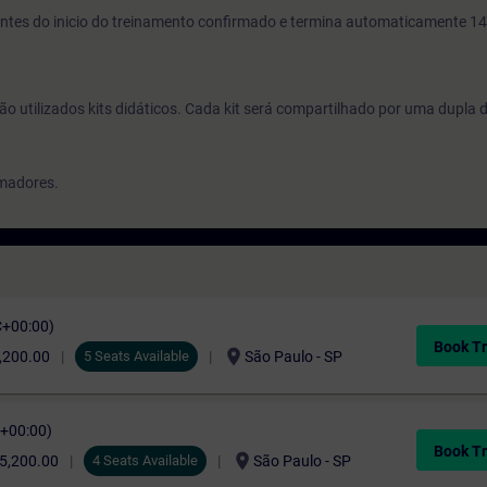
s antes do inicio do treinamento confirmado e termina automaticamente 14
ão utilizados kits didáticos. Cada kit será compartilhado por uma dupla 
amadores.
C+00:00)
Book Tr
location_on
,200.00
5 Seats Available
São Paulo - SP
C+00:00)
Book Tr
location_on
5,200.00
4 Seats Available
São Paulo - SP