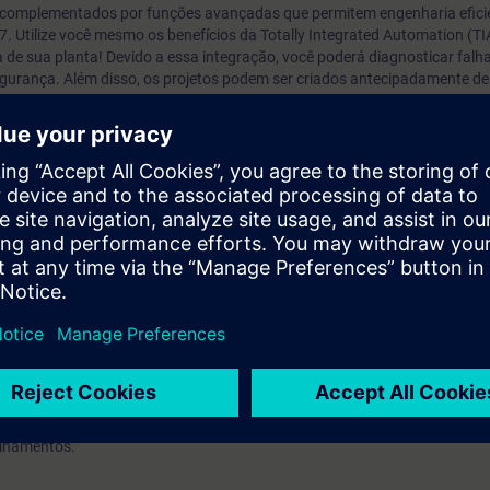
o complementados por funções avançadas que permitem engenharia efici
 Utilize você mesmo os benefícios da Totally Integrated Automation (TI
de sua planta! Devido a essa integração, você poderá diagnosticar falh
egurança. Além disso, os projetos podem ser criados antecipadamente d
s aplicativos. Isso permite engenharia otimizada em tempo e econômica.
azer o seguinte:
dequado e configure o hardware das estações AS e PC.
ompatíveis com os padrões PCS 7 usando as ferramentas mais important
to de ferramentas de engenharia PCS 7.
s tipos Assistente de importação / exportação e Módulo de controle e s
gica.
ia elétrica, sistemas de controle e controle de feedback e engenharia d
o, você recebe uma conta de teste gratuito para acessar a Plataforma de
erá encontrar treinamentos online sobre
Process Control Technology fo
einamentos.