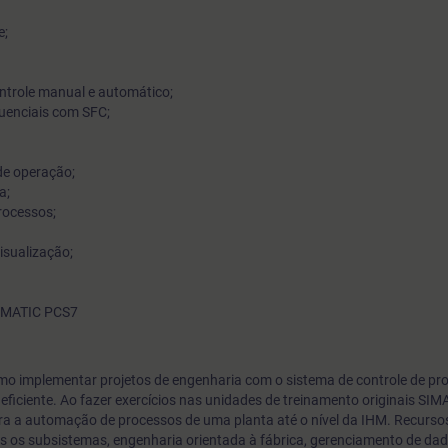
e;
ntrole manual e automático;
quenciais com SFC;
de operação;
a;
Processos;
visualização;
SIMATIC PCS7
mo implementar projetos de engenharia com o sistema de controle de p
eficiente. Ao fazer exercícios nas unidades de treinamento originais SIM
a a automação de processos de uma planta até o nível da IHM. Recurso
s os subsistemas, engenharia orientada à fábrica, gerenciamento de dad