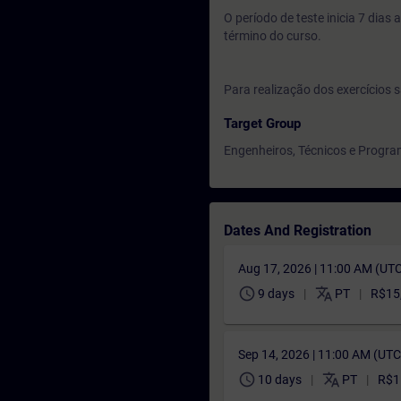
O período de teste inicia 7 dia
término do curso.
Para realização dos exercícios s
Target Group
Engenheiros, Técnicos e Progr
Dates And Registration
Aug 17, 2026 | 11:00 AM (UT
schedule
translate
9 days
PT
R$15
Sep 14, 2026 | 11:00 AM (UT
schedule
translate
10 days
PT
R$1