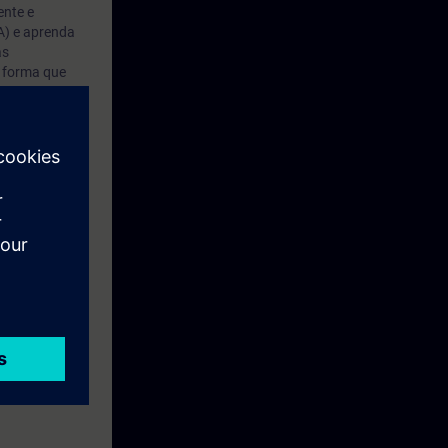
ente e
A) e aprenda
as
e forma que
 Depois de
es como CMT e
uas instâncias
e controle de
 Aprendizagem
r Beginners
, e