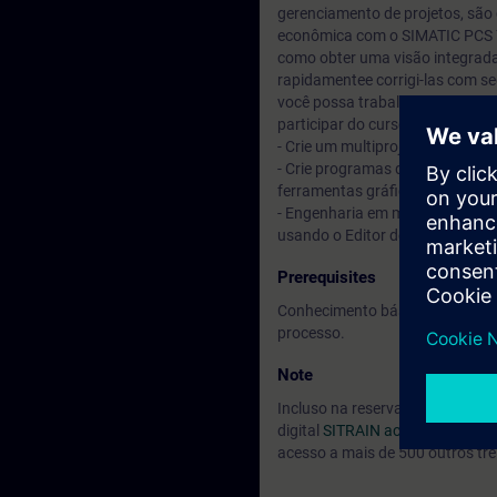
gerenciamento de projetos, sã
econômica com o SIMATIC PCS 7.
como obter uma visão integrada 
rapidamentee corrigi-las com s
você possa trabalhar com vário
participar do curso, você pode f
- Crie um multiprojeto PCS 7 a
- Crie programas de usuário c
ferramentas gráficas do conjun
- Engenharia em massa usando o
usando o Editor de lista tecnoló
Prerequisites
Conhecimento básico de engenhar
processo.
Note
Incluso na reserva do seu curs
digital
SITRAIN access.
Você pod
acesso a mais de 500 outros tr