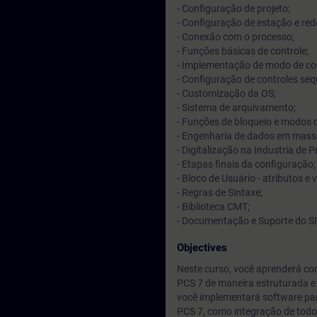
- Configuração de projeto;
- Configuração de estação e red
- Conexão com o processo;
- Funções básicas de controle;
- Implementação de modo de co
- Configuração de controles se
- Customização da OS;
- Sistema de arquivamento;
- Funções de bloqueio e modos 
- Engenharia de dados em mass
- Digitalização na Industria de 
- Etapas finais da configuração;
- Bloco de Usuário - atributos e 
- Regras de Sintaxe;
- Biblioteca CMT;
- Documentação e Suporte do 
Objectives
Neste curso, você aprenderá co
PCS 7 de maneira estruturada e 
você implementará software par
PCS 7, como integração de todo