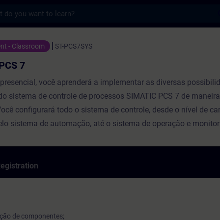
s
 7 - Training - Training - Professional d
ent - Classroom
ST-PCS7SYS
PCS 7
presencial, você aprenderá a implementar as diversas possibili
do sistema de controle de processos SIMATIC PCS 7 de maneira
 Você configurará todo o sistema de controle, desde o nível de c
lo sistema de automação, até o sistema de operação e monito
egistration
cação de componentes;