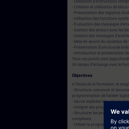
- Utilisation d'instructions comp
- Création et utilisation de blo
- Présentation des registres d'
- Utilisation des fonctions syst
- Evaluation des messages d'er
- Gestion des erreurs avec les b
- Gestion des messages d'avertis
- Mise en œuvre du variateur de 
- Présentation d'une boucle ind
- Introduction et présentation 
Tous ces points sont approfondi
Un temps d’échange avec le for
Objectives
A l’issue de la formation, le stag
- Structurer concevoir et docum
programmation de l'atelier logi
- Savoir exploiter les valeurs an
- Intégrer des programmes intéru
- Structurer les programmes et le
complexes.
- Utiliser la programmation par 