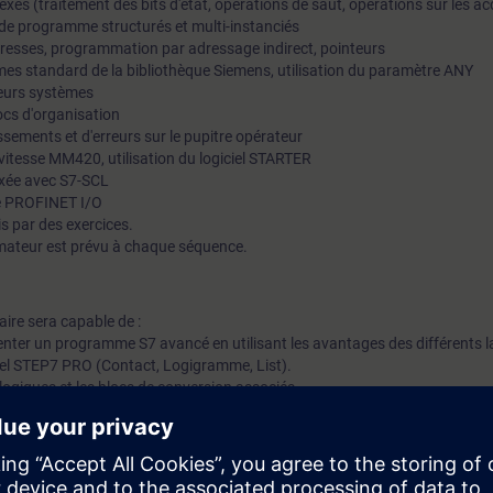
lexes (traitement des bits d'état, opérations de saut, opérations sur les 
cs de programme structurés et multi-instanciés
adresses, programmation par adressage indirect, pointeurs
èmes standard de la bibliothèque Siemens, utilisation du paramètre ANY
reurs systèmes
locs d'organisation
sements et d'erreurs sur le pupitre opérateur
vitesse MM420, utilisation du logiciel STARTER
exée avec S7-SCL
de PROFINET I/O
s par des exercices.
mateur est prévu à chaque séquence.
iaire sera capable de :
enter un programme S7 avancé en utilisant les avantages des différents 
ciel STEP7 PRO (Contact, Logigramme, List).
alogiques et les blocs de conversion associés
ptifs à l'aide d'OB d'alarmes cyclique, de processus et de défauts.
s zones mémoire à l'aide de la multi-instanciation et l'utilisation de para
adressage indirect et indexé