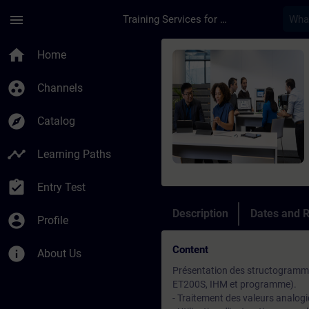
Skip To Main Content
Page Loaded
menu
Training Services for Digital Industries
Course - Programmat
home
Home
group_work
Channels
explore
Catalog
timeline
Learning Paths
assignment_turned_in
Entry Test
Description
Dates and R
account_circle
Profile
Content
info
About Us
Présentation des structogramme
ET200S, IHM et programme).
- Traitement des valeurs analog