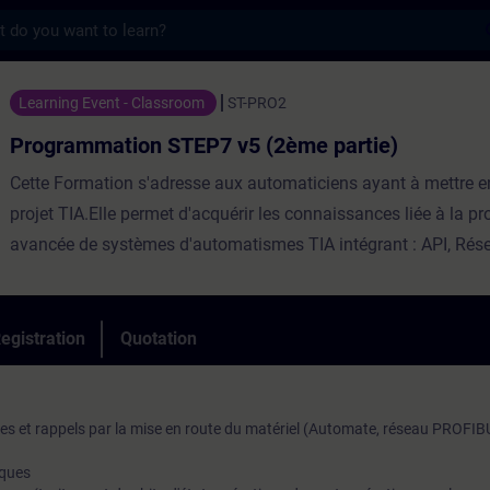
s
ion STEP7 v5 (2ème partie) - Training - Tr
Learning Event - Classroom
ST-PRO2
Programmation STEP7 v5 (2ème partie)
Cette Formation s'adresse aux automaticiens ayant à mettre e
projet TIA.Elle permet d'acquérir les connaissances liée à la 
avancée de systèmes d'automatismes TIA intégrant : API, Rés
PROFIBUS/PROFINET, Pupitre Opérateur, périphéries décentral
ET200 et variateur MicroMaster MM4.Répartition60% Théorie,
PratiqueParticipants max12Evaluation des acquisOuiEligible 
egistration
Quotation
ⓘNonCertificationNonTest de prérequisConnaissances progr
STEP7 v5
s et rappels par la mise en route du matériel (Automate, réseau PROFIB
iques