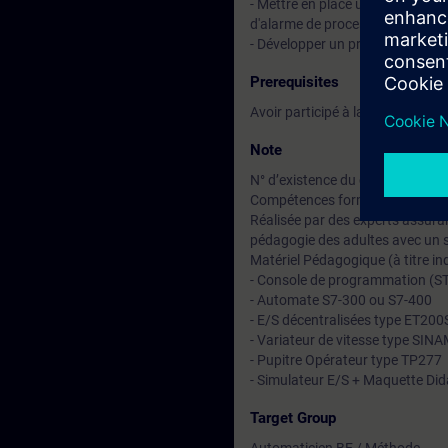
- Mettre en place une gestion d'
d'alarme de process.
- Développer un programme simp
Prerequisites
Avoir participé à la formation S
Note
N° d’existence du centre de for
Compétences formateur :
Réalisée par des experts assuran
pédagogie des adultes avec un s
Matériel Pédagogique (à titre ind
- Console de programmation (ST
- Automate S7-300 ou S7-400
- E/S décentralisées type ET200
- Variateur de vitesse type SI
- Pupitre Opérateur type TP277
- Simulateur E/S + Maquette Did
Target Group