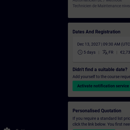
Automaticien BE / Méthode
Technicien de Maintenance nive
Dates And Registration
Dec 13, 2027 | 09:30 AM (UT
schedule
translate
5 days
FR
€2,7
Didn't find a suitable date?
Add yourself to the course reque
Activate notification service
Personalised Quotation
If you require a standard list pr
click the link below. You first n