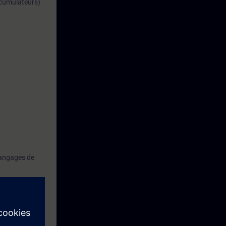
accumulateurs)
langages de
mètres