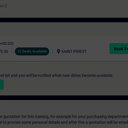
au 2
C+00:00)
Book Tr
location_on
35.00
12 Seats Available
SAINT PRIEST
st list and you will be notified when new dates become available.
ice quotation for this training, for example for your purchasing departmen
eed to provide some personal details and after this a quotation will be emai