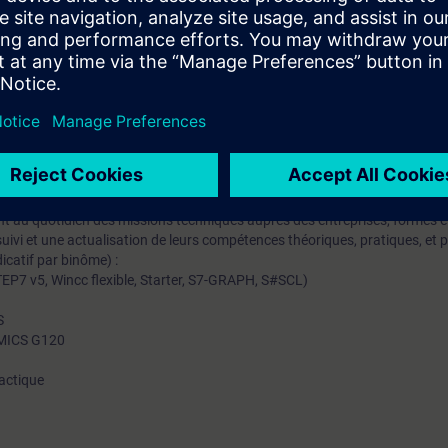
erreur matérielle d'un système automatisé TIA, ainsi que la remontée de 
le pour la communication entre une CPU S7 et un Micromaster.
T-PRO1 ou avoir un niveau équivalent est indispensable pour atteindre les o
mation SITRAIN : 11 93 00 205 93
t au quotidien des missions techniques auprès des entreprises, formés et 
uivi et une actualisation de leurs compétences théoriques, pratiques, et
icatif par binôme) :
EP7 v5, Wincc flexible, Starter, S7-GRAPH, S#SCL)
S
NAMICS G120
actique