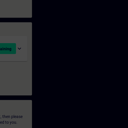
expand_more
aining
t, then please
led to you.