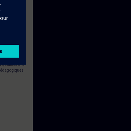
messages
bjectifs.
qualifiés à la
 pédagogiques.