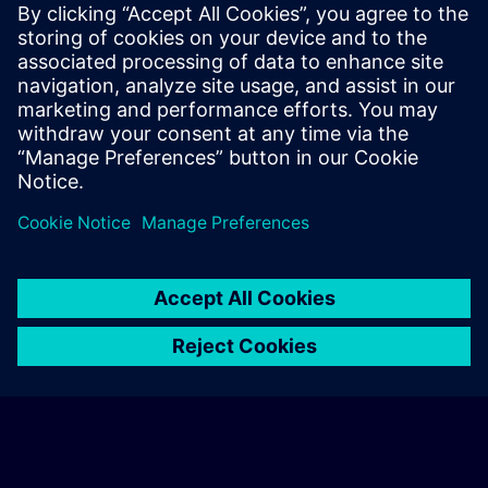
Personalised Quotation
If you require a standard list price quotation for this training, for
example for your purchasing department, then please click the
link below. You first need to provide some personal details and
after this a quotation will be emailed to you.
Provide Quotation
© Siemens AG 2026
home
group_work
explore
timeline
more_horiz
Corporate Information
Cookie Notice
Terms of Use & Privacy Policy
Home
Channels
Catalog
Learning paths
More
Contact