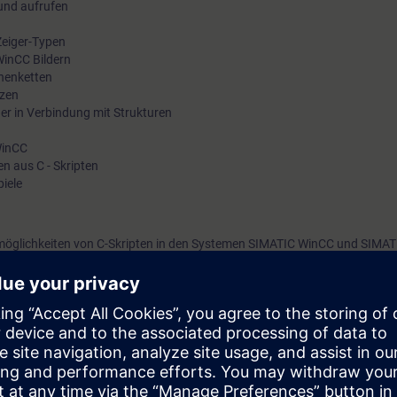
 und aufrufen
eiger-Typen
WinCC Bildern
chenketten
tzen
ger in Verbindung mit Strukturen
WinCC
n aus C - Skripten
iele
möglichkeiten von C-Skripten in den Systemen SIMATIC WinCC und SIMAT
che C im SIMATIC- Umfeld kennen.
der C-Programmier-Umgebung von WinCC V6 anhand von praxisbezogene
. Sie haben damit die Gelegenheit, umfangreiche praktische Erfahrung i
 sammeln.
Skripte schreiben und verstehen.
tsprechend ST-BWINCCS