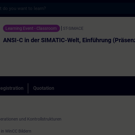
s
er SIMATIC-Welt, Einführung (Präsenz-Train
Learning Event - Classroom
ST-SIMACE
ANSI-C in der SIMATIC-Welt, Einführung (Präsenz
egistration
Quotation
erationen und Kontrollstrukturen
in WinCC Bildern