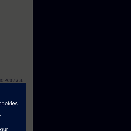
IC PCS 7 auf.
n
n der