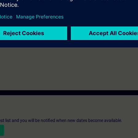
oser Zugang zur digitalen Lernplattform
SITRAIN access
– beginnend ein
 Kursende.
nen Sie die Inhalte dieses Learning Events vertiefen oder wiederholen so
ressanten Themen fortsetzen.
st list and you will be notified when new dates become available.