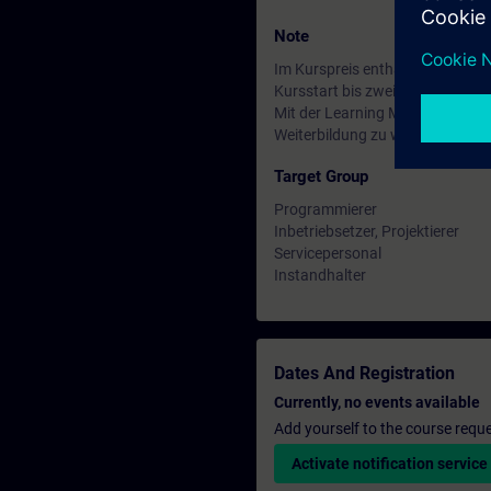
Note
Im Kurspreis enthalten: Kostenl
Kursstart bis zwei Wochen nach
Mit der Learning Membership kön
Weiterbildung zu weiteren inte
Target Group
Programmierer
Inbetriebsetzer, Projektierer
Servicepersonal
Instandhalter
Dates And Registration
Currently, no events available
Add yourself to the course reque
Activate notification service