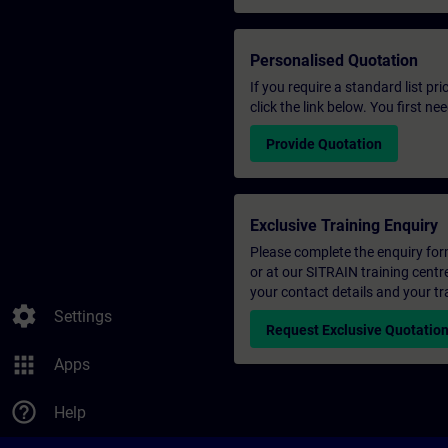
Personalised Quotation
If you require a standard list pr
click the link below. You first n
Provide Quotation
Exclusive Training Enquiry
Please complete the enquiry form 
or at our SITRAIN training centr
your contact details and your tr
settings
Settings
Request Exclusive Quotatio
apps
Apps
help_outline
Help