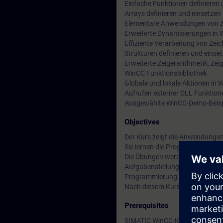
Einfache Funktionen definieren
Arrays definieren und einsetzen
Elementare Anwendungen von Z
Erweiterte Dynamisierungen in 
Effiziente Verarbeitung von Zei
Strukturen definieren und einse
Erweiterte Zeigerarithmetik, Zei
WinCC Funktionsbibliothek
Globale und lokale Aktionen in 
Aufrufen externer DLL Funktione
Ausgewählte WinCC-Demo-Beisp
Objectives
Der Kurs zeigt die Anwendungs
Sie lernen die Programmierspra
Die Übungen werden direkt in 
Aufgabenstellungen durchgeführt
Programmierung mit WinCC zu
Nach diesem Kurs können Sie C-
Prerequisites
SIMATIC WinCC-Kenntnisse en