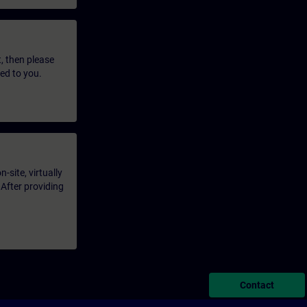
t, then please
led to you.
-site, virtually
 After providing
Contact