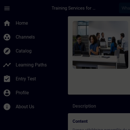
Skip To Main Content
Page Loaded
menu
Training Services for Digital Industries
Course - Anläggnings
home
Home
group_work
Channels
explore
Catalog
timeline
Learning Paths
assignment_turned_in
Entry Test
account_circle
Profile
info
Description
About Us
Content