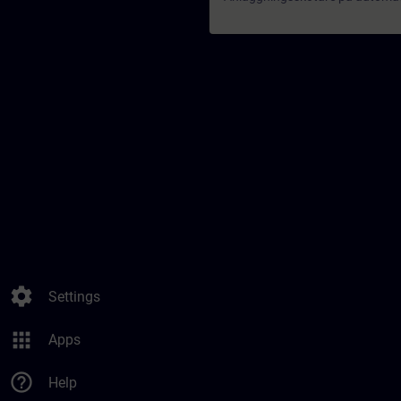
settings
Settings
apps
Apps
help_outline
Help