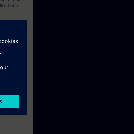
 inom 5 dagar
ifikat från