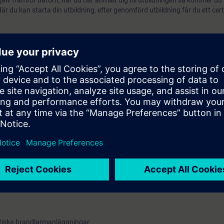
älv framför datorn, när du har anmält dig till utbildningen så kommer du
r du kan starta din utbildning, efter genomförd utbildning får du ett cert
rsområde
gärder
byggnad
gsövningar
h användning
m
tion
änst eller larmcentral
nnedom om sitt ansvar samt god kunskap inom brandskydd.
iska brandlarmanläggningar.