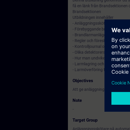
Denna utbildning genomför du sj
få en länk från Brandsektionen dä
Brandsektionen
Utbildningen innehåller
- Anläggningsskötarens ansva
- Förebyggande brandskyddsåt
- Brandlarmanläggningens upp
- Regler och föreskrifter
- Kontrolljournal och orienterin
- Olika detektorers funktion oc
- Hur man undviker onödiga lar
- Larmlagring och larmorganisa
- Larmöverföring till räddningstj
Objectives
Att ge anläggningsskötaren kä
Note
-
Target Group
Anläggningsskötare på automat