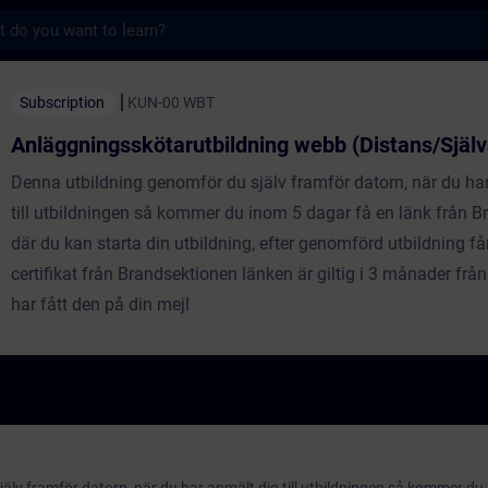
s
skötarutbildning webb (Distans/Självstudie
Subscription
KUN-00 WBT
Anläggningsskötarutbildning webb (Distans/Själv
Denna utbildning genomför du själv framför datorn, när du ha
till utbildningen så kommer du inom 5 dagar få en länk från 
där du kan starta din utbildning, efter genomförd utbildning får
certifikat från Brandsektionen länken är giltig i 3 månader från
har fått den på din mejl