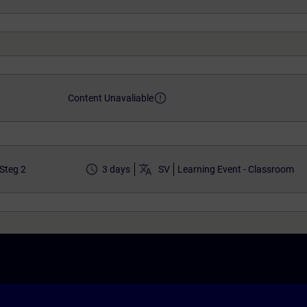
error_outline
Content Unavaliable
access_time
translate
Steg 2
3 days
SV
Learning Event - Classroom