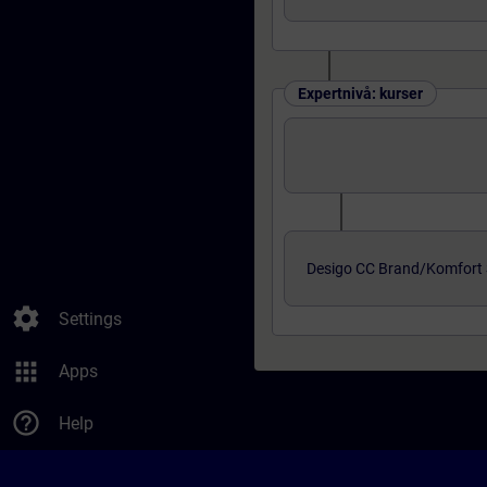
Expertnivå: kurser
Desigo CC Brand/Komfort 
settings
Settings
apps
Apps
help_outline
Help