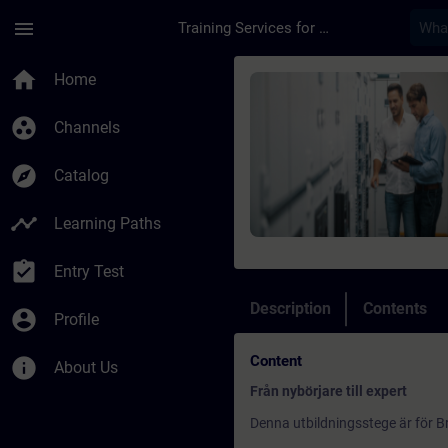
Skip To Main Content
Page Loaded
menu
Training Services for Digital Industries
Course - Utbildning 
home
Home
group_work
Channels
explore
Catalog
timeline
Learning Paths
assignment_turned_in
Entry Test
Description
Contents
account_circle
Profile
Content
info
About Us
Från nybörjare till expert
Denna utbildningsstege är för Br