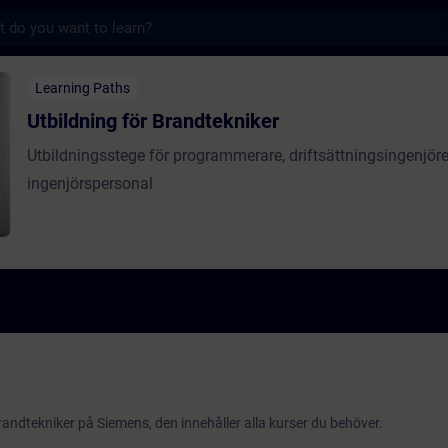
s
för Brandtekniker - Training - Training - P
Learning Paths
Utbildning för Brandtekniker
Utbildningsstege för programmerare, driftsättningsingenjöre
ingenjörspersonal
andtekniker på Siemens, den innehåller alla kurser du behöver.