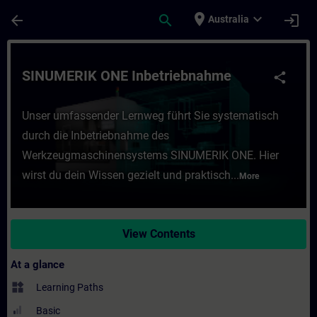
Skip To Main Content
Page Loaded
place
expand_more
arrow_back
search
login
Australia
Course - SINUMERIK ONE Inbetriebnahme - 
SINUMERIK ONE Inbetriebnahme
share
Unser umfassender Lernweg führt Sie systematisch
durch die Inbetriebnahme des
Werkzeugmaschinensystems SINUMERIK ONE. Hier
wirst du dein Wissen gezielt und praktisch...
More
View Contents
At a glance
widgets
Learning Paths
Basic