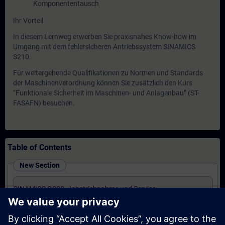
Komponententausch
Ihr Vorteil:
In diesem Lernweg erwerben Sie praxisnahes Know-how im
Umgang mit dem fehlersicheren Antriebssystem SINAMICS
S210.
Für weitergehende Qualifikationen zu Normen und Standards
der Maschinenverordnung können Sie zusätzlich den Kurs
“Funktionale Sicherheit im Maschinen- und Anlagenbau” (ST-
FASAFN) besuchen.
Table of Contents
New Section
SINAMICS G220 - Inbetriebnahme und Service
(Präsenz-Training)