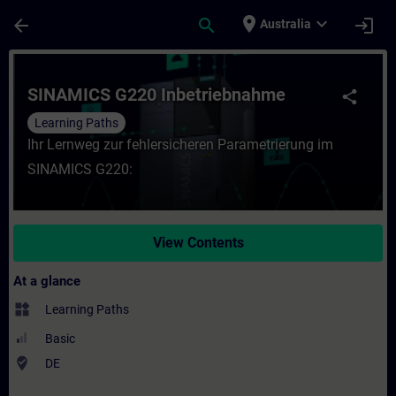
Skip To Main Content
Page Loaded
place
expand_more
arrow_back
search
login
Australia
Course - SINAMICS G220 Inbetriebnahme - 
SINAMICS G220 Inbetriebnahme
share
Learning Paths
Ihr Lernweg zur fehlersicheren Parametrierung im
SINAMICS G220:
View Contents
At a glance
widgets
Learning Paths
Basic
where_to_vote
DE