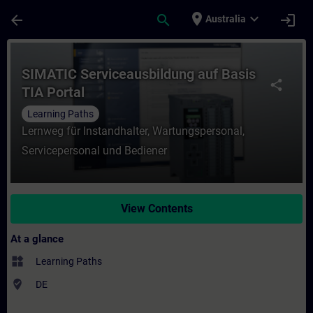
Skip To Main Content
Page Loaded
place
expand_more
arrow_back
search
login
Australia
Course - SIMATIC Serviceausbildung auf Ba
SIMATIC Serviceausbildung auf Basis
share
TIA Portal
Learning Paths
Lernweg für Instandhalter, Wartungspersonal,
Servicepersonal und Bediener
View Contents
At a glance
widgets
Learning Paths
where_to_vote
DE