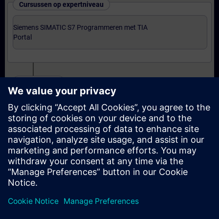
Cursussen op expertniveau
Siemens SIMATIC S7 Programmeren met TIA
Portal
Certificering
Voorbereiding-oefenexamen Programmer met TIA
Portal
Examen Siemens Certified Programmer met TIA
Portal