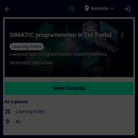
Skip To Main Content
Page Loaded
place
expand_more
arrow_back
search
login
Australia
Course - SIMATIC programmeren in TIA Port
SIMATIC programmeren in TIA Portal
more_vert
Learning Paths
Leerpad voor programmeurs, inbedrijfstellers,
technisch personeel
View Contents
At a glance
widgets
Learning Paths
where_to_vote
NL