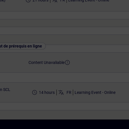
access_time
translate
ie)
21 hours
FR
Learning Event - Online
st de prérequis en ligne
error_outline
Content Unavaliable
n SCL
access_time
translate
14 hours
FR
Learning Event - Online