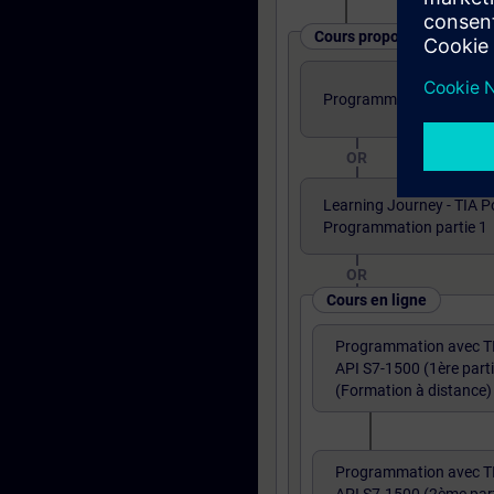
Cours proposés sous diff
Programmation TIA PORTA
OR
Learning Journey - TIA P
Programmation partie 1
OR
Cours en ligne
Programmation avec T
API S7-1500 (1ère parti
(Formation à distance)
Programmation avec T