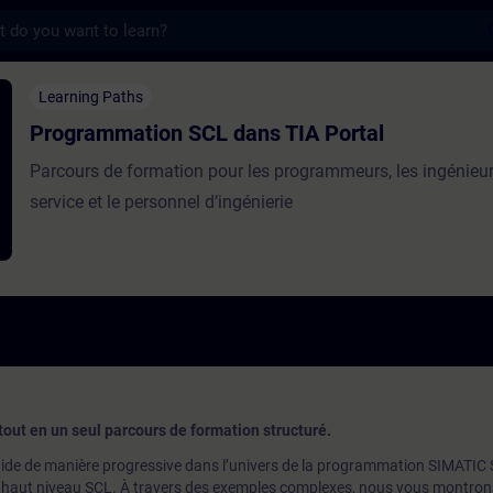
s
on SCL dans TIA Portal - Training - Train
Learning Paths
Programmation SCL dans TIA Portal
Parcours de formation pour les programmeurs, les ingénieu
service et le personnel d’ingénierie
tout en un seul parcours de formation structuré.
ide de manière progressive dans l’univers de la programmation SIMATIC 
 de haut niveau SCL. À travers des exemples complexes, nous vous montro