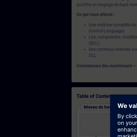
qu’offre un langage de haut niv
Ce qui vous attend :
Une maîtrise complète du
Control Language)
Lire, comprendre, modifie
(SCL)
Des contenus orientés ave
SCL
Commencez dès maintenant — et 
Table of Contents
Niveau de base : cours et t