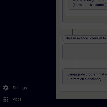
API S7-1500 (2ème part
(Formation à distance)
Niveau avancé : cours et te
Langage de programmatio
(Formation à distance)
settings
Settings
apps
Apps