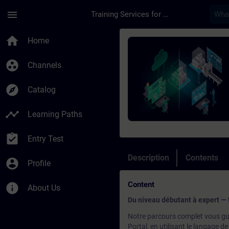
Skip To Main Content
Page Loaded
menu
Training Services for Digital Industries
Course - Programmati
home
Home
group_work
Channels
explore
Catalog
timeline
Learning Paths
assignment_turned_in
Entry Test
Description
Contents
account_circle
Profile
Content
info
About Us
Du niveau débutant à expert — 
Notre parcours complet vous gu
Portal, en utilisant le langage