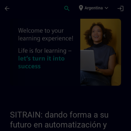
Saltar al contenido principal
Página cargada
place
expand_more
arrow_back
search
login
Argentina
Acerca de nosotros | SITRAIN
SITRAIN: dando forma a su
futuro en automatización y