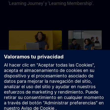
'Learning Journey' y 'Learning Membership'.
Principiante
3m
Principiante
SITRAIN – Características y
Learning Event
diferenciación de los
formatos de aprendizaje
Encuentra el formato de
La elección perfecta para alc
aprendizaje adecuado para tus
un objetivo de aprendizaje
necesidades
específico en el menor tiemp
posible.
Folleto
Canal