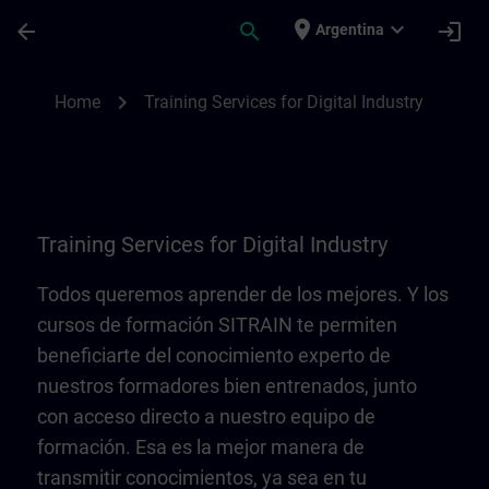
Saltar al contenido principal
Página cargada
place
expand_more
arrow_back
search
login
Argentina
Training Services for Digital Industry | SI
chevron_right
Home
Training Services for Digital Industry
Training Services for Digital Industry
Todos queremos aprender de los mejores. Y los
cursos de formación SITRAIN te permiten
beneficiarte del conocimiento experto de
nuestros formadores bien entrenados, junto
con acceso directo a nuestro equipo de
formación. Esa es la mejor manera de
transmitir conocimientos, ya sea en tu