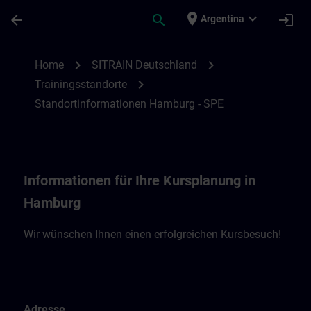
Saltar al contenido principal
Página cargada
place
expand_more
arrow_back
search
login
Argentina
Standortinformationen Hamburg - SPE | 
chevron_right
chevron_right
Home
SITRAIN Deutschland
chevron_right
Trainingsstandorte
Standortinformationen Hamburg - SPE
Informationen für Ihre Kursplanung in
Hamburg
Wir wünschen Ihnen einen erfolgreichen Kursbesuch!
Adresse