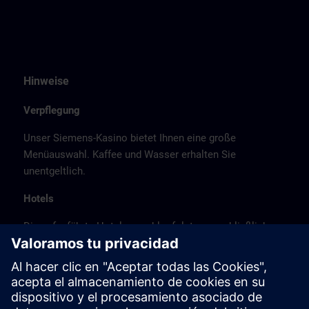
Hinweise
Verpflegung
Unser Siemens-Kasino bietet Ihnen eine große
Menüauswahl. Kaffee und Wasser erhalten Sie
unentgeltlich.
Hotels
Die aufgeführte Hotelauswahl erfolgte ausschließlich
anhand der Nähe der Hotels zum Kursort bzw. anhand
der günstigen Verkehrsanbindung zum
Veranstaltungsort.
Es handelt sich hierbei nicht um Siemens-