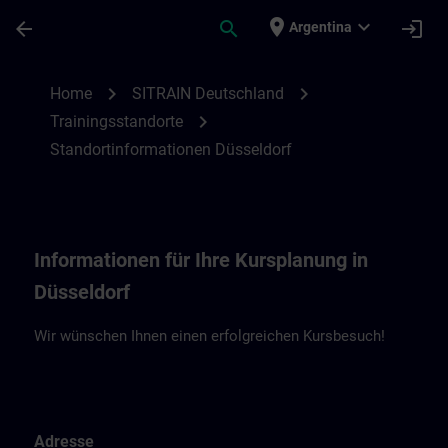
Saltar al contenido principal
Página cargada
place
expand_more
arrow_back
search
login
Argentina
Standortinformationen Düsseldorf | SITR
chevron_right
chevron_right
Home
SITRAIN Deutschland
chevron_right
Trainingsstandorte
Standortinformationen Düsseldorf
Informationen für Ihre Kursplanung in
Düsseldorf
Wir wünschen Ihnen einen erfolgreichen Kursbesuch!
Adresse