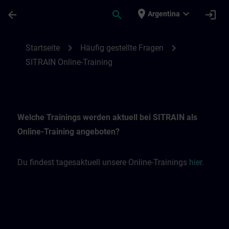
Saltar al contenido principal
Página cargada
place
expand_more
arrow_back
search
login
Argentina
SITRAIN Online-Trainings | SITRAIN
chevron_right
chevron_right
Startseite
Häufig gestellte Fragen
SITRAIN Online-Training
Welche Trainings werden aktuell bei SITRAIN als
Online-Training angeboten?
Du findest tagesaktuell unsere Online-Trainings
hier
.