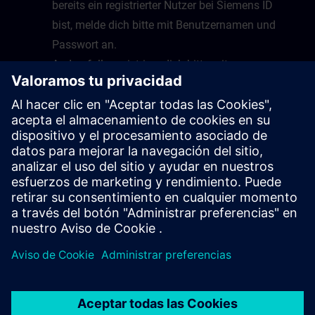
bereits ein registrierter Nutzer bei Siemens ID
bist, melde dich bitte mit Benutzernamen und
Passwort an.
Andernfalls registriere dich bitte mit
Emailadresse und Benutzernamen und folge
dazu den Anweisungen.
Nach erfolgreicher Anmeldung wirst du auf die
Startseite von Virtual Lab geleitet.
Glückwunsch, du kannst nun Virtual Lab nutzen
sobald ein Kurs bereitsteht.