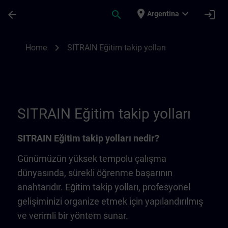
Saltar al contenido principal
Página cargada
place
expand_more
arrow_back
search
login
Argentina
SITRAIN Eğitim takip yolları | SITRAIN
chevron_right
Home
SITRAIN Eğitim takip yolları
SITRAIN Eğitim takip yolları
SITRAIN Eğitim takip yolları nedir?
Günümüzün yüksek tempolu çalışma
dünyasında, sürekli öğrenme başarının
anahtarıdır. Eğitim takip yolları, profesyonel
gelişiminizi organize etmek için yapılandırılmış
ve verimli bir yöntem sunar.