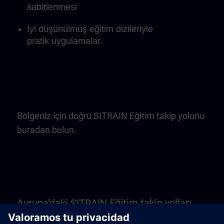
sabitlenmesi
İyi düşünülmüş eğitim dizileriyle
pratik uygulamalar.
Bölgeniz için doğru SITRAIN Eğitim takip yolunu
buradan bulun.
Avrupa’daki SITRAIN Eğitim takip yolları