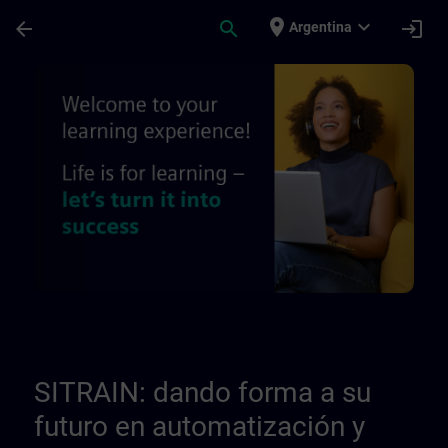
Saltar al contenido principal
Página cargada
place
expand_more
arrow_back
search
login
Argentina
Quiénes somos - Páginas de información r
SITRAIN: dando forma a su
futuro en automatización y