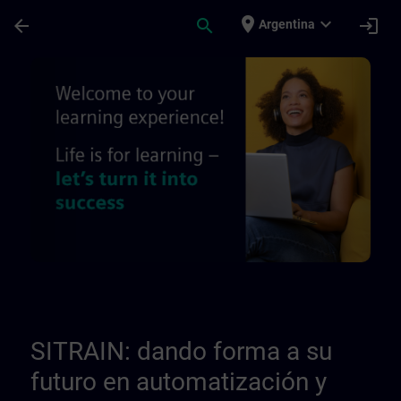
Saltar al contenido principal
Página cargada
place
expand_more
arrow_back
search
login
Argentina
Quiénes somos - Páginas de información r
SITRAIN: dando forma a su
futuro en automatización y