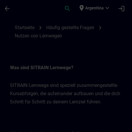
Saltar al contenido principal
Página cargada
place
expand_more
arrow_back
search
login
Argentina
Nutzen von Lernwegen | SITRAIN
chevron_right
chevron_right
Startseite
Häufig gestellte Fragen
Nutzen von Lernwegen
Was sind SITRAIN Lernwege?
SITRAIN Lernwege sind speziell zusammengestellte
Kursabfolgen, die aufeinander aufbauen und die dich
Schritt für Schritt zu deinem Lernziel führen.