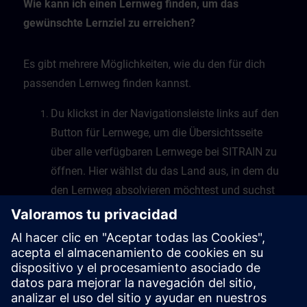
Wie kann ich einen Lernweg finden, um das
gewünschte Lernziel zu erreichen?
Es gibt mehrere Möglichkeiten, wie du den für dich
passenden Lernweg finden kannst.
Du klickst in der Navigationsleiste links auf den
Button für Lernwege, um die Übersichtsseite
über alle verfügbaren Lernwege bei SITRAIN zu
öffnen. Hier wählst du das Land aus, in dem du
den Lernweg absolvieren möchtest und suchst
dann nach verfügbaren Lernwegen, die nach
Themen sortiert sind.
Eine zweite Möglichkeit besteht darin, dass du
in der freien Suche dein Thema als Suchbegriff
eingibst, die Suche startest und die