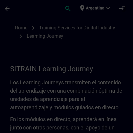
Saltar al contenido principal
Página cargada
place
expand_more
arrow_back
search
login
Argentina
Learning Journey | SITRAIN
chevron_right
Home
Training Services for Digital Industry
chevron_right
Learning Journey
SITRAIN Learning Journey
Los Learning Journeys transmiten el contenido
del aprendizaje con una combinación óptima de
unidades de aprendizaje para el
autoaprendizaje y módulos guiados en directo.
En los módulos en directo, aprenderá en línea
junto con otras personas, con el apoyo de un