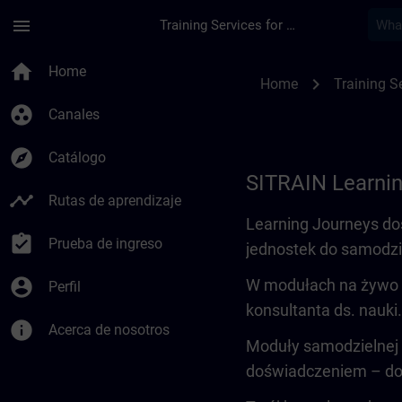
Saltar al contenido principal
Página cargada
menu
Training Services for Digital Industries
Learning Journey | 
home
Home
chevron_right
Home
Training Se
group_work
Canales
explore
Catálogo
SITRAIN Learni
timeline
Rutas de aprendizaje
Learning Journeys do
assignment_turned_in
Prueba de ingreso
jednostek do samodzi
account_circle
W modułach na żywo u
Perfil
konsultanta ds. nauki
info
Acerca de nosotros
Moduły samodzielnej 
doświadczeniem – do