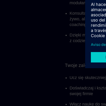
modułami samodziel
Konsultant ds. nau
żywo, ale także do
coachingowych.
Dzięki modułowej s
z codzienną pracą 
Twoje zalety w pie
Ucz się skutecznie
Doświadczaj i kszt
swojej firmie
Włącz naukę do sw