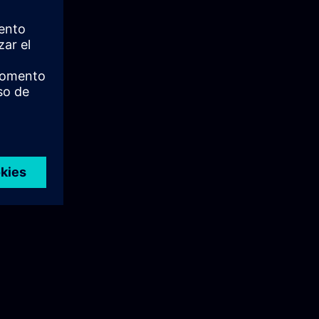
na
wać