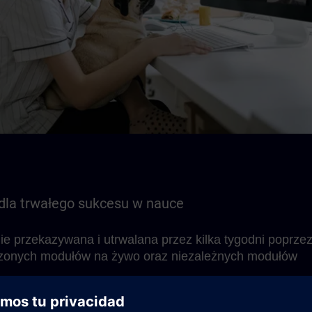
 dla trwałego sukcesu w nauce
nie przekazywana i utrwalana przez kilka tygodni poprze
zonych modułów na żywo oraz niezależnych modułów
.
e się Learning Membership umożliwiające pracę nad