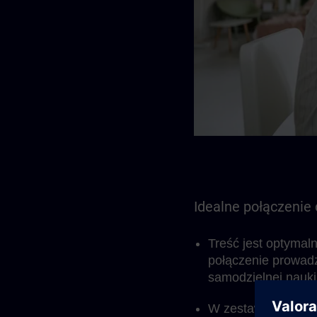
Idealne połączenie
Treść jest optymal
połączenie prowad
samodzielnej nauki
W zestawie znajduj