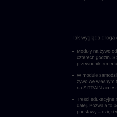
Tak wygląda droga 
Moduły na żywo odby
czterech godzin. S
przewodnikiem eduk
W module samodziel
żywo we własnym te
na SITRAIN access,
Treści edukacyjne 
dalej. Pozwala to p
podstawy – dzięki 