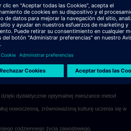
nej nauki oraz dostęp do treści na żądanie.
ki SITRAIN jest oczywiście dostępny podczas modułów 
 pytań i indywidualnych rozmów podczas sesji
trukturze jednostki edukacyjne można idealnie zintegro
i dostosować do własnego tempa nauki.
rwszym spojrzeniu
j dzięki dydaktycznie optymalnej mieszance metod
ałtuj nowoczesną, zrównoważoną kulturę uczenia się w
ojego codziennego życia zawodowego.