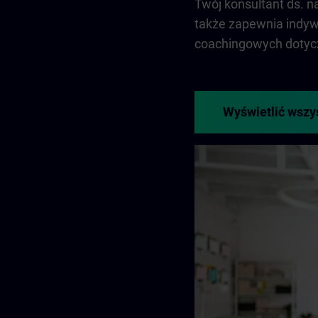
Twój konsultant ds. 
także zapewnia indyw
coachingowych dotycz
Wyświetlić wszy