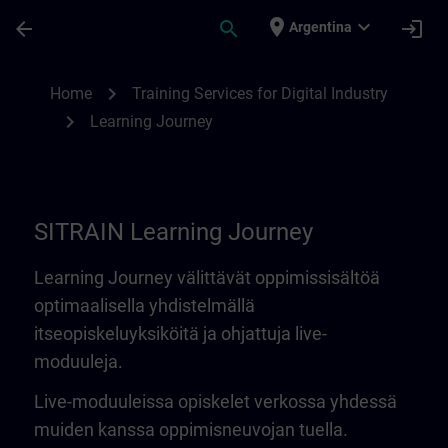
Saltar al contenido principal
Página cargada
place
expand_more
arrow_back
search
login
Argentina
Learning Journey | SITRAIN
chevron_right
Home
Training Services for Digital Industry
chevron_right
Learning Journey
SITRAIN Learning Journey
Learning Journey välittävät oppimissisältöä
optimaalisella yhdistelmällä
itseopiskeluyksiköitä ja ohjattuja live-
moduuleja.
Live-moduuleissa opiskelet verkossa yhdessä
muiden kanssa oppimisneuvojan tuella.