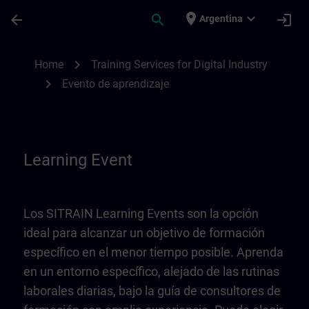
Saltar al contenido principal
Página cargada
place
expand_more
arrow_back
search
login
Argentina
Learning Event | SITRAIN
chevron_right
Home
Training Services for Digital Industry
chevron_right
Evento de aprendizaje
Learning Event
Los SITRAIN Learning Events son la opción
ideal para alcanzar un objetivo de formación
específico en el menor tiempo posible. Aprenda
en un entorno específico, alejado de las rutinas
laborales diarias, bajo la guía de consultores de