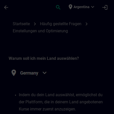
Saltar al contenido principal
Página cargada
place
expand_more
arrow_back
search
login
Argentina
Einstellungen und Optimierung | SITRAIN
chevron_right
chevron_right
Startseite
Häufig gestellte Fragen
Einstellungen und Optimierung
Warum soll ich mein Land auswählen?
Indem du dein Land auswählst, ermöglichst du
der Plattform, die in deinem Land angebotenen
Kurse immer zuerst anzuzeigen.