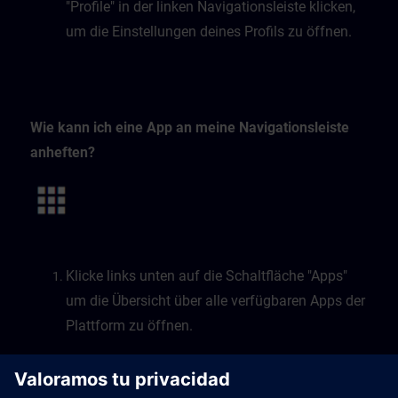
"Profile" in der linken Navigationsleiste klicken,
um die Einstellungen deines Profils zu öffnen.
Wie kann ich eine App an meine Navigationsleiste
anheften?
Klicke links unten auf die Schaltfläche "Apps"
um die Übersicht über alle verfügbaren Apps der
Plattform zu öffnen.
Wähle die gewünschte App über das
Lesezeichensymbol.