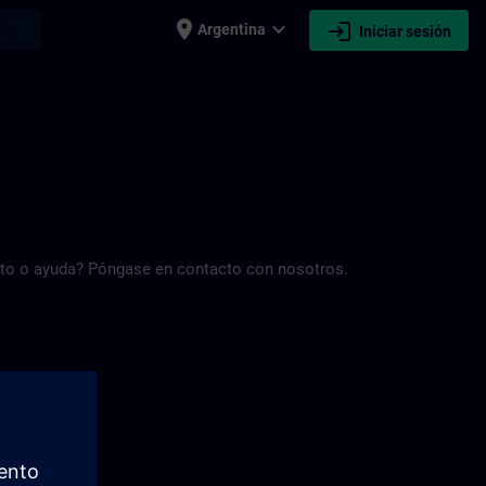
place
expand_more
login
earch
Argentina
Iniciar sesión
ento o ayuda? Póngase en contacto con nosotros.