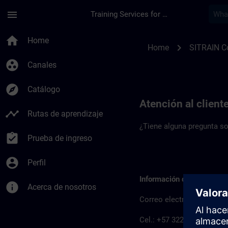
Saltar al contenido principal
Página cargada
menu
Training Services for Digital Industries
Datos de contacto 
home
Home
chevron_right
Home
SITRAIN C
group_work
Canales
explore
Catálogo
Atención al client
timeline
Rutas de aprendizaje
¿Tiene alguna pregunta so
assignment_turned_in
Prueba de ingreso
account_circle
Perfil
Información de contacto 
info
Acerca de nosotros
Correo electrónico:
sitr
Cel.: +57 322 3094315