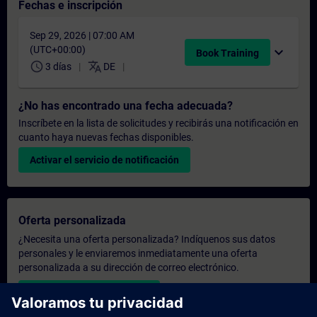
Fechas e inscripción
Sep 29, 2026 | 07:00 AM
(UTC+00:00)
expand_more
Book Training
schedule
translate
3 días
DE
¿No has encontrado una fecha adecuada?
Inscríbete en la lista de solicitudes y recibirás una notificación en
cuanto haya nuevas fechas disponibles.
Activar el servicio de notificación
Oferta personalizada
¿Necesita una oferta personalizada? Indíquenos sus datos
personales y le enviaremos inmediatamente una oferta
personalizada a su dirección de correo electrónico.
Enviar una oferta personal