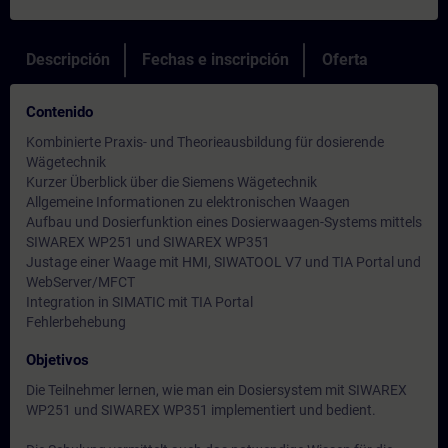
Descripción
Fechas e inscripción
Oferta
Contenido
Kombinierte Praxis- und Theorieausbildung für dosierende
Wägetechnik
Kurzer Überblick über die Siemens Wägetechnik
Allgemeine Informationen zu elektronischen Waagen
Aufbau und Dosierfunktion eines Dosierwaagen-Systems mittels
SIWAREX WP251 und SIWAREX WP351
Justage einer Waage mit HMI, SIWATOOL V7 und TIA Portal und
WebServer/MFCT
Integration in SIMATIC mit TIA Portal
Fehlerbehebung
Objetivos
Die Teilnehmer lernen, wie man ein Dosiersystem mit SIWAREX
WP251 und SIWAREX WP351 implementiert und bedient.