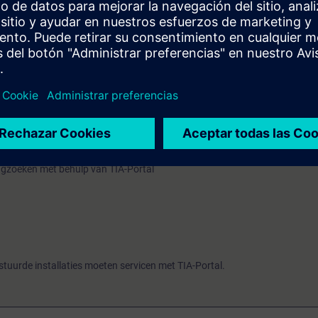
ogramma aansturen van deze omvormer is onderdeel van deze dag.
e op het examen worden gevraagd.
Leerpad
het traject SIMATIC S7 Service Technician met TIA-Portal. Tot aan dit e
mmermet TIA-Portal Traject uit de volgende cursussen:
met TIA-Portal
met TIA-Portal
 TIA Portal
ringzoeken met behulp van TIA-Portal
stuurde installaties moeten servicen met TIA-Portal.