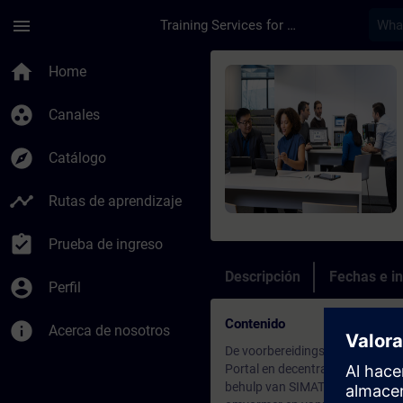
Saltar al contenido principal
Página cargada
menu
Training Services for Digital Industries
Curso - Voorbereidi
home
Home
group_work
Canales
explore
Catálogo
timeline
Rutas de aprendizaje
assignment_turned_in
Prueba de ingreso
Descripción
Fechas e in
account_circle
Perfil
Contenido
info
Acerca de nosotros
De voorbereidingsdag heeft voor
Portal en decentrale periferie. 
behulp van SIMATIC WinCC machi