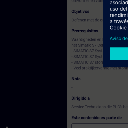
omvormer en vanuit het PLC pr
Objetivos
Oefenen met de onderwerpen di
Prerrequisitos
Vaardigheden en kennis volgens 
het Simatic S7 Certified Progra
- SIMATIC S7 Systeemcursus 1A 
- SIMATIC S7 Systeemcursus 1B 
- SIMATIC S7 storingzoeken met
- Veel praktijkervaring met sto
Nota
-
Dirigido a
Service Technicians die PLC's be
Este contenido es parte de