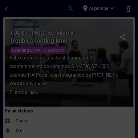
Saltar al contenido principal
Página cargada
place
expand_more
arrow_back
search
login
Argentina
Curso - TIA S7-1500: Servicio y Troublesh
TIA S7-1500: Servicio y
share
Troubleshooting kmu
Learning Event - Classroom
Este curso está dirigido al diagnóstico y
mantenimiento de sistemas SIMATIC S7-1500
usando TIA Portal, con integración de PROFINET y
WinCC Advanced.
El enfoq...
Más
De un vistazo
widgets
Curso
where_to_vote
MX