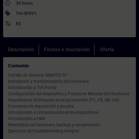
access_time
36 hours
sell
TIA-SERV1
translate
ES
Descripción
Fechas e inscripción
Oferta
Contenido
Familia de Sistema SIMATIC S7
Instalación y mantenimiento del hardware
Introducción a TIA Portal
Configuración del dispositivo y Puesta en Marcha del Hardware
Arquitectura de bloques de programación (FC, FB, DB, OB)
Funciones de depuración y prueba
Introducción a comunicación entre dispositivos
Introducción a HMI
Reemplazo de hardware, backup y recuperación
Ejercicios de troubleshooting integral