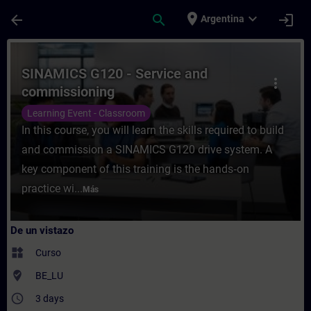
Saltar al contenido principal
Página cargada
place
expand_more
arrow_back
search
login
Argentina
Curso - SINAMICS G120 - Service and comm
SINAMICS G120 - Service and
more_vert
commissioning
Learning Event - Classroom
In this course, you will learn the skills required to build
and commission a SINAMICS G120 drive system. A
key component of this training is the hands‑on
practice wi...
Más
De un vistazo
widgets
Curso
where_to_vote
BE_LU
access_time
3 days