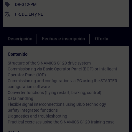
sell
DR-G12-PM
translate
FR
,
DE
,
EN
y
NL
Descripción
Fechas e inscripción
Oferta
Contenido
Structure of the SINAMICS G120 drive system
Commissioning via Basic Operator Panel (BOP) or Intelligent
Operator Panel (IOP)
Commissioning and configuration via PC using the STARTER
configuration software
Converter functions (flying restart, braking, control)
Data handling
Flexible signal interconnections using BiCo technology
Safety Integrated functions
Diagnostics and troubleshooting
Practical exercises using the SINAMICS G120 training case