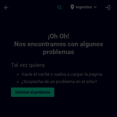
Saltar al contenido principal
Página cargada
place
expand_more
arrow_back
search
login
Argentina
Toc | SITRAIN
¡Oh Oh!
Nos encontramos con algunos
problemas
Tal vez quiera:
Vacíe el caché y vuelva a cargar la página.
¿Sospecha de un problema en el sitio?
Informar el problema