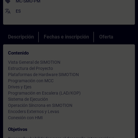
sell
MC-SMO-PM
translate
ES
Descripción
Fechas e inscripción
Oferta
Contenido
Vista General de SIMOTION
Estructura del Proyecto
Plataformas de Hardware SIMOTION
Programación con MCC
Drives y Ejes
Programación en Escalera (LAD/KOP)
Sistema de Ejecución
Operación Síncrona en SIMOTION
Encoders Externos y Levas
Conexión con HMI
Objetivos