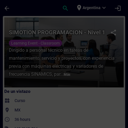
Saltar al contenido principal
Página cargada
place
expand_more
arrow_back
search
login
Argentina
Curso - SIMOTION PROGRAMACION - Nivel 1
SIMOTION PROGRAMACION - Nivel 1
share
Learning Event - Classroom
Dirigido a personal técnico en tareas de
mantenimiento, servicio y proyectos, con experiencia
previa con máquinas eléctricas y variadores de
frecuencia SINAMICS, par...
Más
De un vistazo
widgets
Curso
where_to_vote
MX
access_time
36 hours