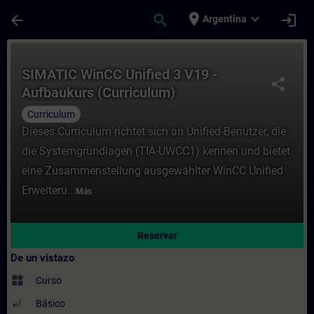
Saltar al contenido principal
Página cargada
place
expand_more
arrow_back
search
login
Argentina
Curso - SIMATIC WinCC Unified 3 V19 - Auf
SIMATIC WinCC Unified 3 V19 -
share
Aufbaukurs (Curriculum)
Curriculum
Dieses Curriculum richtet sich an Unified-Benutzer, die
die Systemgrundlagen (TIA-UWCC1) kennen und bietet
eine Zusammenstellung ausgewählter WinCC Unified
Erweiteru...
Más
Reservar
De un vistazo
widgets
Curso
Básico