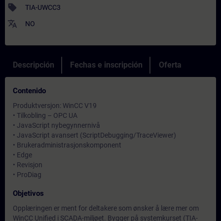
sell
TIA-UWCC3
translate
NO
Descripción
Fechas e inscripción
Oferta
Contenido
Produktversjon: WinCC V19
• Tilkobling – OPC UA
• JavaScript nybegynnernivå
• JavaScript avansert (ScriptDebugging/TraceViewer)
• Brukeradministrasjonskomponent
• Edge
• Revisjon
• ProDiag
Objetivos
Opplæringen er ment for deltakere som ønsker å lære mer om
WinCC Unified i SCADA-miljøet. Bygger på systemkurset (TIA-