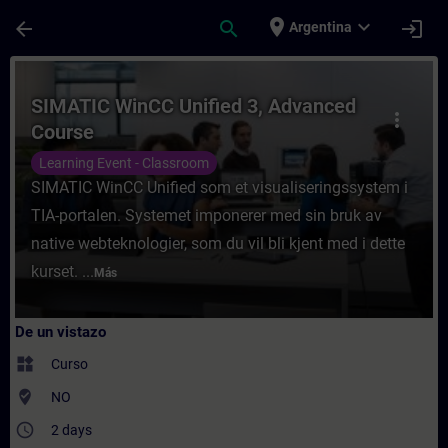
Saltar al contenido principal
Página cargada
place
expand_more
arrow_back
search
login
Argentina
Curso - SIMATIC WinCC Unified 3, Advance
SIMATIC WinCC Unified 3, Advanced
more_vert
Course
Learning Event - Classroom
SIMATIC WinCC Unified som et visualiseringssystem i
TIA-portalen. Systemet imponerer med sin bruk av
native webteknologier, som du vil bli kjent med i dette
kurset. ...
Más
De un vistazo
widgets
Curso
where_to_vote
NO
access_time
2 days