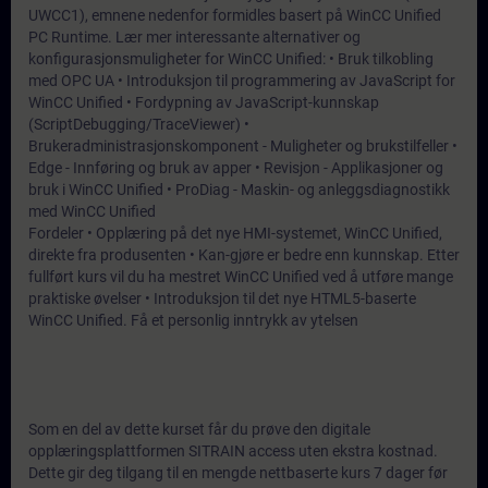
UWCC1), emnene nedenfor formidles basert på WinCC Unified
PC Runtime. Lær mer interessante alternativer og
konfigurasjonsmuligheter for WinCC Unified: • Bruk tilkobling
med OPC UA • Introduksjon til programmering av JavaScript for
WinCC Unified • Fordypning av JavaScript-kunnskap
(ScriptDebugging/TraceViewer) •
Brukeradministrasjonskomponent - Muligheter og brukstilfeller •
Edge - Innføring og bruk av apper • Revisjon - Applikasjoner og
bruk i WinCC Unified • ProDiag - Maskin- og anleggsdiagnostikk
med WinCC Unified
Fordeler • Opplæring på det nye HMI-systemet, WinCC Unified,
direkte fra produsenten • Kan-gjøre er bedre enn kunnskap. Etter
fullført kurs vil du ha mestret WinCC Unified ved å utføre mange
praktiske øvelser • Introduksjon til det nye HTML5-baserte
WinCC Unified. Få et personlig inntrykk av ytelsen
Som en del av dette kurset får du prøve den digitale
opplæringsplattformen SITRAIN access uten ekstra kostnad.
Dette gir deg tilgang til en mengde nettbaserte kurs 7 dager før