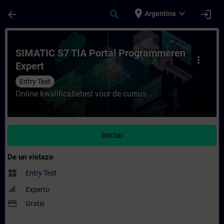
Saltar al contenido principal
Página cargada
place
expand_more
arrow_back
search
login
Argentina
Curso - SIMATIC S7 TIA Portal Programmer
SIMATIC S7 TIA Portal Programmeren
more_vert
Expert
Entry Test
Online kwalificatietest voor de cursus
Iniciar
De un vistazo
widgets
Entry Test
Experto
payment
Gratis