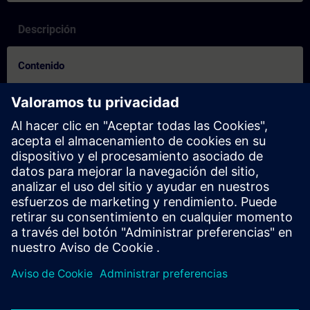
Descripción
Contenido
Controleer of u klaar bent voor de cursus:
Deze test helpt u om erachter te komen of u over de vereiste
basiskennis beschikt.
De test heeft
22 vragen
.
Er is
geen tijdslimiet
.
Als u
meer dan 70% correct
antwoordt, bent u klaar om
aan de cursus deel te nemen.
Als u
minder dan 70%
scoort, raden wij u aan de cursus
SIMATIC S7 TIA Portal Programmeren 1 met SCL
(TIA-
SCL1) te volgen om uw basis op te bouwen.