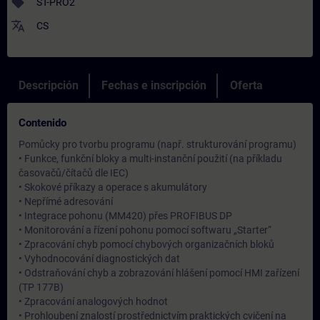
sell
ST-PRO2
translate
CS
Descripción
Fechas e inscripción
Oferta
Contenido
Pomůcky pro tvorbu programu (např. strukturování programu)
• Funkce, funkční bloky a multi-instanční použití (na příkladu
časovačů/čítačů dle IEC)
• Skokové příkazy a operace s akumulátory
• Nepřímé adresování
• Integrace pohonu (MM420) přes PROFIBUS DP
• Monitorování a řízení pohonu pomocí softwaru „Starter“
• Zpracování chyb pomocí chybových organizačních bloků
• Vyhodnocování diagnostických dat
• Odstraňování chyb a zobrazování hlášení pomocí HMI zařízení
(TP 177B)
• Zpracování analogových hodnot
• Prohloubení znalostí prostřednictvím praktických cvičení na