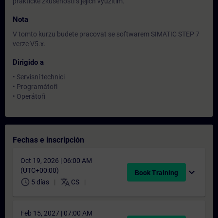
praktické zkušenosti s jejich využitím.
Nota
V tomto kurzu budete pracovat se softwarem SIMATIC STEP 7
verze V5.x.
Dirigido a
• Servisní technici
• Programátoři
• Operátoři
Fechas e inscripción
Oct 19, 2026 | 06:00 AM
(UTC+00:00)
expand_more
Book Training
schedule
translate
5 días
CS
Feb 15, 2027 | 07:00 AM