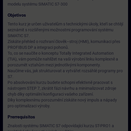
modelu systému SIMATIC S7-300
Objetivos
Tento kurz je určen uživatelům s technickými úkoly, kteří se chtějí
seznámit s rozšířenými možnostmi programování systému
SIMATIC S7.
Získáte přehled o rozhraní člověk–stroj (HMI), komunikaci přes
PROFIBUS DP a integraci pohonů.
To, co se naučíte o konceptu Totally Integrated Automation
(TIA), vám pomůže nahlížet na vaši výrobní linku komplexně a
porozumět vztahům mezi jednotlivými komponenty.
Naučíme vás, jak strukturovat a vytvářet rozsáhlé programy pro
S7.
Po absolvování kurzu budete schopni efektivně pracovat s
nástrojem STEP 7, zkrátit fázi návrhu a minimalizovat zdroje
chyb díky optimální konfiguraci vašeho zařízení.
Díky komplexnímu porozumění získáte nový impuls a nápady
pro optimalizaci výroby.
Prerrequisitos
Znalosti systému SIMATIC S7 odpovídající kurzu ST-PRO1 a