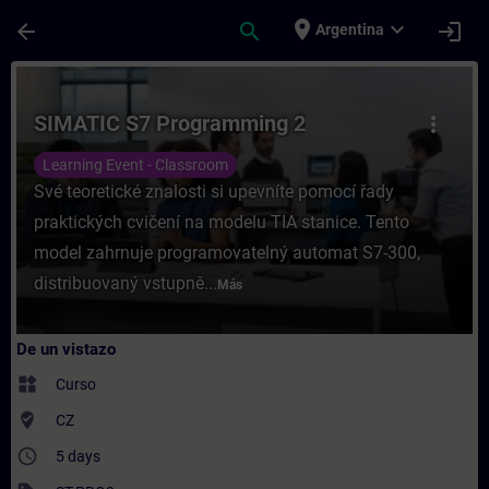
Saltar al contenido principal
Página cargada
place
expand_more
arrow_back
search
login
Argentina
Curso - SIMATIC S7 Programming 2 - Entre
SIMATIC S7 Programming 2
more_vert
Learning Event - Classroom
Své teoretické znalosti si upevníte pomocí řady
praktických cvičení na modelu TIA stanice. Tento
model zahrnuje programovatelný automat S7-300,
distribuovaný vstupně...
Más
De un vistazo
widgets
Curso
where_to_vote
CZ
access_time
5 days