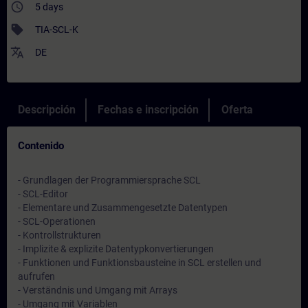
access_time
5 days
sell
TIA-SCL-K
translate
DE
Descripción
Fechas e inscripción
Oferta
Contenido
- Grundlagen der Programmiersprache SCL
- SCL-Editor
- Elementare und Zusammengesetzte Datentypen
- SCL-Operationen
- Kontrollstrukturen
- Implizite & explizite Datentypkonvertierungen
- Funktionen und Funktionsbausteine in SCL erstellen und
aufrufen
- Verständnis und Umgang mit Arrays
- Umgang mit Variablen