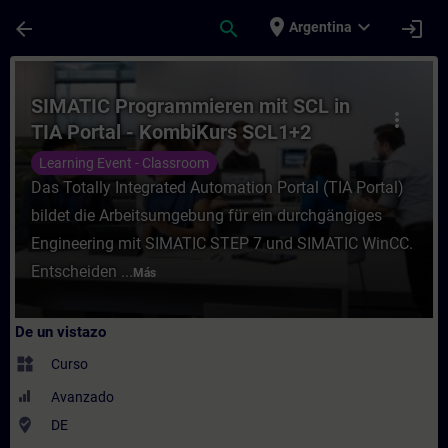
Saltar al contenido principal
Página cargada
place
expand_more
arrow_back
search
login
Argentina
Curso - SIMATIC Programmieren mit SCL in
SIMATIC Programmieren mit SCL in
more_vert
TIA Portal - KombiKurs SCL1+2
(Präsenz-Training)
Learning Event - Classroom
Das Totally Integrated Automation Portal (TIA Portal)
bildet die Arbeitsumgebung für ein durchgängiges
Engineering mit SIMATIC STEP 7 und SIMATIC WinCC.
Entscheiden ...
Más
De un vistazo
widgets
Curso
Avanzado
where_to_vote
DE