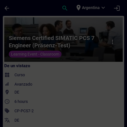
Saltar al contenido principal
Página cargada
place
expand_more
arrow_back
search
login
Argentina
Curso - Siemens Certified SIMATIC PCS 7 E
Siemens Certified SIMATIC PCS 7
more_vert
Engineer (Präsenz-Test)
Learning Event - Classroom
De un vistazo
widgets
Curso
Avanzado
where_to_vote
DE
access_time
6 hours
sell
CP-PCS7-2
translate
DE