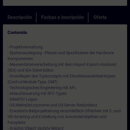
Descripción
Fechas e inscripción
Oferta
Contenido
- Projektverwaltung
- Systemauslegung - Planen und Spezifizieren der Hardware
Komponenten
- Massendatenverarbeitung mit dem Import-Export-Assistent
(IEA) und IEA-Datei-Editor
- Grundlagen des Typkonzepts mit Einzelsteuereinheitstypen
(Control Module Type, CMT)
- Technologisches Engineering mit APL
- Ablaufsteuerung mit SFC-Typen
- SIMATIC Logon
- OS-Mehrplatzsysteme und OS Server-Redundanz
- Erweiterte Bildprojektierung einschließlich Offenheit mit C- und
VB-Scripting und Erstellung von Anwenderobjekten und
Faceplate
- Graphic Object Update Wizard