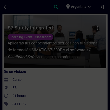
Saltar al contenido principal
Página cargada
place
expand_more
arrow_back
search
login
Argentina
Curso - S7 Safety Integrated - Entrenamie
S7 Safety Integrated
more_vert
Learning Event - Classroom
Aplicarás tus conocimientos teóricos con el sistema
de formación SIMATIC S7-300F y el software
s7
Distributed Safety
en ejercicios prácticos.
De un vistazo
widgets
Curso
where_to_vote
ES
access_time
21 hours
sell
ST-PPDS