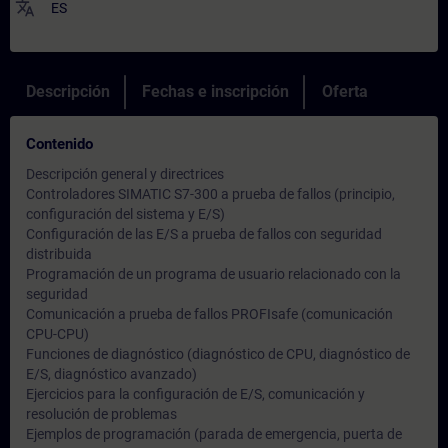
translate
ES
Descripción
Fechas e inscripción
Oferta
Contenido
Descripción general y directrices
Controladores SIMATIC S7-300 a prueba de fallos (principio,
configuración del sistema y E/S)
Configuración de las E/S a prueba de fallos con seguridad
distribuida
Programación de un programa de usuario relacionado con la
seguridad
Comunicación a prueba de fallos PROFIsafe (comunicación
CPU-CPU)
Funciones de diagnóstico (diagnóstico de CPU, diagnóstico de
E/S, diagnóstico avanzado)
Ejercicios para la configuración de E/S, comunicación y
resolución de problemas
Ejemplos de programación (parada de emergencia, puerta de