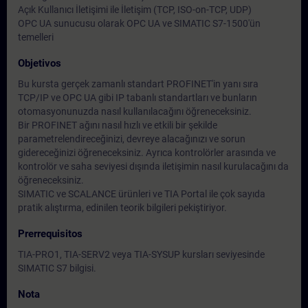
Açık Kullanıcı İletişimi ile İletişim (TCP, ISO-on-TCP, UDP)
OPC UA sunucusu olarak OPC UA ve SIMATIC S7-1500'ün
temelleri
Objetivos
Bu kursta gerçek zamanlı standart PROFINET'in yanı sıra
TCP/IP ve OPC UA gibi IP tabanlı standartları ve bunların
otomasyonunuzda nasıl kullanılacağını öğreneceksiniz.
Bir PROFINET ağını nasıl hızlı ve etkili bir şekilde
parametrelendireceğinizi, devreye alacağınızı ve sorun
gidereceğinizi öğreneceksiniz. Ayrıca kontrolörler arasında ve
kontrolör ve saha seviyesi dışında iletişimin nasıl kurulacağını da
öğreneceksiniz.
SIMATIC ve SCALANCE ürünleri ve TIA Portal ile çok sayıda
pratik alıştırma, edinilen teorik bilgileri pekiştiriyor.
Prerrequisitos
TIA-PRO1, TIA-SERV2 veya TIA-SYSUP kursları seviyesinde
SIMATIC S7 bilgisi.
Nota