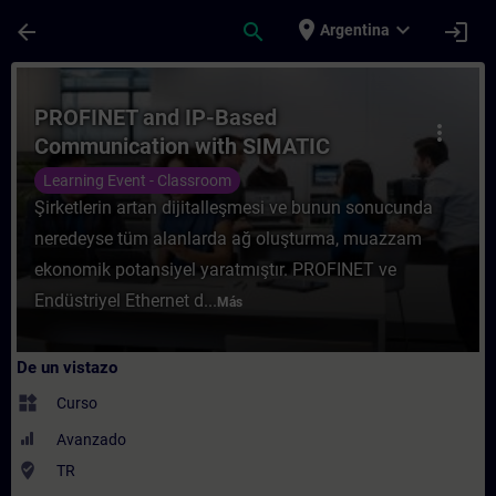
Saltar al contenido principal
Página cargada
place
expand_more
arrow_back
search
login
Argentina
Curso - PROFINET and IP-Based Communicat
PROFINET and IP-Based
more_vert
Communication with SIMATIC
Controllers
Learning Event - Classroom
Şirketlerin artan dijitalleşmesi ve bunun sonucunda
neredeyse tüm alanlarda ağ oluşturma, muazzam
ekonomik potansiyel yaratmıştır. PROFINET ve
Endüstriyel Ethernet d...
Más
De un vistazo
widgets
Curso
Avanzado
where_to_vote
TR