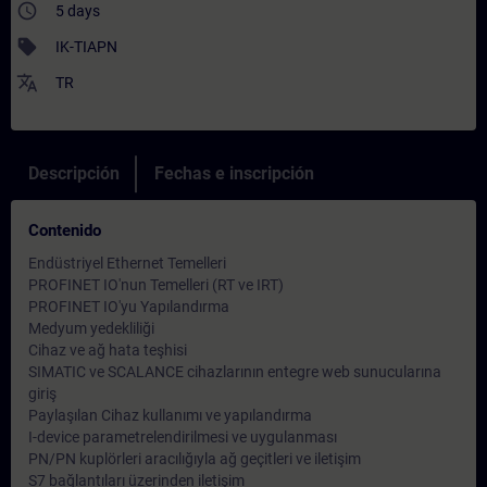
access_time
5 days
sell
IK-TIAPN
translate
TR
Descripción
Fechas e inscripción
Contenido
Endüstriyel Ethernet Temelleri
PROFINET IO'nun Temelleri (RT ve IRT)
PROFINET IO'yu Yapılandırma
Medyum yedekliliği
Cihaz ve ağ hata teşhisi
SIMATIC ve SCALANCE cihazlarının entegre web sunucularına
giriş
Paylaşılan Cihaz kullanımı ve yapılandırma
I-device parametrelendirilmesi ve uygulanması
PN/PN kuplörleri aracılığıyla ağ geçitleri ve iletişim
S7 bağlantıları üzerinden iletişim