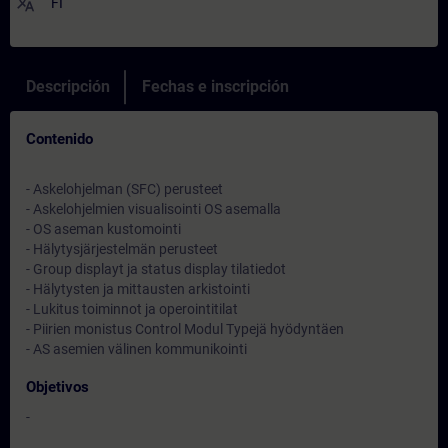
translate
FI
Descripción
Fechas e inscripción
Contenido
- Askelohjelman (SFC) perusteet
- Askelohjelmien visualisointi OS asemalla
- OS aseman kustomointi
- Hälytysjärjestelmän perusteet
- Group displayt ja status display tilatiedot
- Hälytysten ja mittausten arkistointi
- Lukitus toiminnot ja operointitilat
- Piirien monistus Control Modul Typejä hyödyntäen
- AS asemien välinen kommunikointi
Objetivos
-