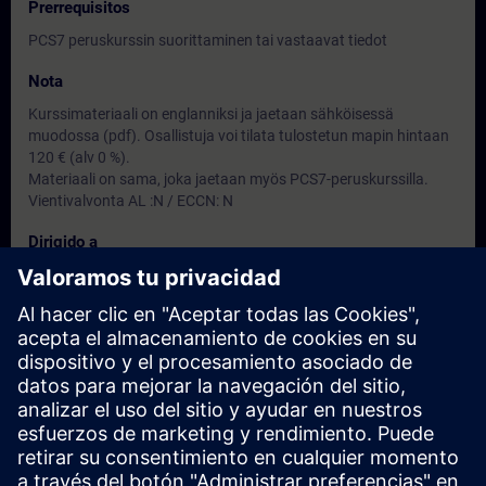
Prerrequisitos
PCS7 peruskurssin suorittaminen tai vastaavat tiedot
Nota
Kurssimateriaali on englanniksi ja jaetaan sähköisessä
muodossa (pdf). Osallistuja voi tilata tulostetun mapin hintaan
120 € (alv 0 %).
Materiaali on sama, joka jaetaan myös PCS7-peruskurssilla.
Vientivalvonta AL :N / ECCN: N
Dirigido a
PCS7-peruskurssin käyneet henkilöt, jotka kaipaavat
syventävää PCS7 tietoutta kurssin aiheista
Fechas e inscripción
Actualmente no hay eventos disponibles
Inscríbete en la lista de solicitudes y recibirás una notificación en
cuanto haya nuevas fechas disponibles.