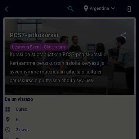
Saltar al contenido principal
Página cargada
place
expand_more
arrow_back
search
login
Argentina
Curso - PCS7-jatkokurssi - Entrenamiento 
PCS7-jatkokurssi
share
Learning Event - Classroom
Kurssi on suoraa jatkoa PCS7-peruskurssille.
Kertaamme peruskurssin asioita kevyesti ja
syvennymme materiaalin aiheisiin, joita ei
peruskurssin puitteissa ehditä syv...
Más
De un vistazo
widgets
Curso
where_to_vote
FI
access_time
2 days