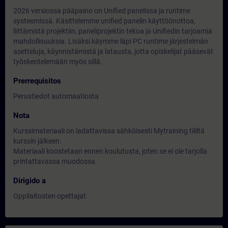
2026 versiossa pääpaino on Unified panelissa ja runtime
systeemissä. Käsittelemme unified panelin käyttöönottoa,
liittämistä projektiin, paneliprojektin tekoa ja Unifiedin tarjoamia
mahdollisuuksia. Lisäksi käymme läpi PC runtime järjestelmän
asetteluja, käynnistämistä ja latausta, jotta opiskelijat pääsevät
työskentelemään myös sillä.
Prerrequisitos
Perustiedot automaatiosta
Nota
Kurssimateriaali on ladattavissa sähköisesti Mytraining tililtä
kurssin jälkeen.
Materiaali koostetaan ennen koulutusta, joten se ei ole tarjolla
printattavassa muodossa.
Dirigido a
Oppilaitosten opettajat