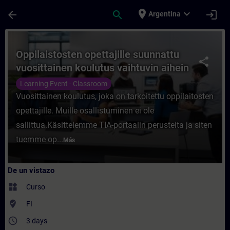
Saltar al contenido principal
Página cargada
place
expand_more
arrow_back
search
login
Argentina
Curso - Oppilaistosten opettajille suunnat
Oppilaistosten opettajille suunnattu
share
vuosittainen koulutus vaihtuvin aihein
Learning Event - Classroom
Vuosittainen koulutus, joka on tarkoitettu oppilaitosten
opettajille. Muille osallistuminen ei ole
sallittua.Käsittelemme TIA-portaalin perusteita ja siten
tuemme op...
Más
De un vistazo
widgets
Curso
where_to_vote
FI
access_time
3 days