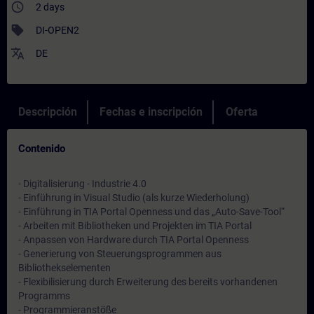
access_time
2 days
sell
DI-OPEN2
translate
DE
Descripción
Fechas e inscripción
Oferta
Contenido
- Digitalisierung - Industrie 4.0
- Einführung in Visual Studio (als kurze Wiederholung)
- Einführung in TIA Portal Openness und das „Auto-Save-Tool“
- Arbeiten mit Bibliotheken und Projekten im TIA Portal
- Anpassen von Hardware durch TIA Portal Openness
- Generierung von Steuerungsprogrammen aus
Bibliothekselementen
- Flexibilisierung durch Erweiterung des bereits vorhandenen
Programms
- Programmieranstöße