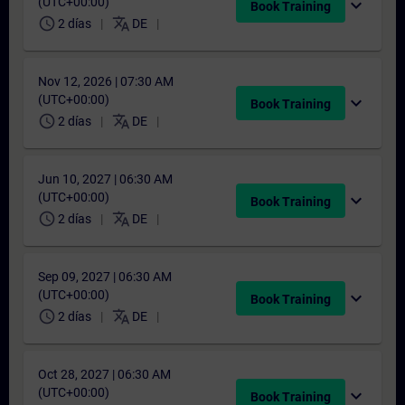
(UTC+00:00)
expand_more
Book Training
schedule
translate
2 días
DE
Nov 12, 2026 | 07:30 AM
(UTC+00:00)
expand_more
Book Training
schedule
translate
2 días
DE
Jun 10, 2027 | 06:30 AM
(UTC+00:00)
expand_more
Book Training
schedule
translate
2 días
DE
Sep 09, 2027 | 06:30 AM
(UTC+00:00)
expand_more
Book Training
schedule
translate
2 días
DE
Oct 28, 2027 | 06:30 AM
(UTC+00:00)
expand_more
Book Training