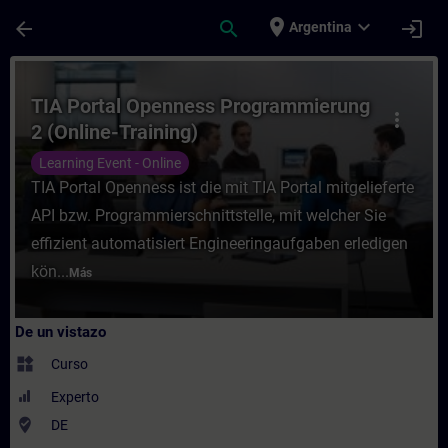
Saltar al contenido principal
Página cargada
place
expand_more
arrow_back
search
login
Argentina
Curso - TIA Portal Openness Programmierun
TIA Portal Openness Programmierung
more_vert
2 (Online-Training)
Learning Event - Online
TIA Portal Openness ist die mit TIA Portal mitgelieferte
API bzw. Programmierschnittstelle, mit welcher Sie
effizient automatisiert Engineeringaufgaben erledigen
kön...
Más
De un vistazo
widgets
Curso
Experto
where_to_vote
DE