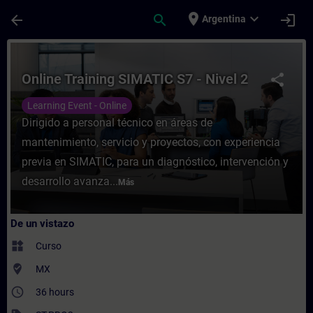
Saltar al contenido principal
Página cargada
place
expand_more
arrow_back
search
login
Argentina
Curso - Online Training SIMATIC S7 - Nive
Online Training SIMATIC S7 - Nivel 2
share
Learning Event - Online
Dirigido a personal técnico en áreas de
mantenimiento, servicio y proyectos, con experiencia
previa en SIMATIC, para un diagnóstico, intervención y
desarrollo avanza...
Más
De un vistazo
widgets
Curso
where_to_vote
MX
access_time
36 hours