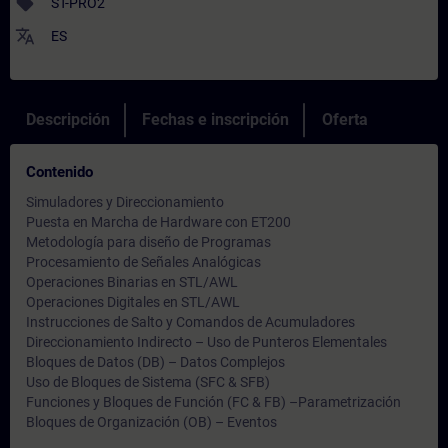
sell
ST-PRO2
translate
ES
Descripción
Fechas e inscripción
Oferta
Contenido
Simuladores y Direccionamiento
Puesta en Marcha de Hardware con ET200
Metodología para diseño de Programas
Procesamiento de Señales Analógicas
Operaciones Binarias en STL/AWL
Operaciones Digitales en STL/AWL
Instrucciones de Salto y Comandos de Acumuladores
Direccionamiento Indirecto – Uso de Punteros Elementales
Bloques de Datos (DB) – Datos Complejos
Uso de Bloques de Sistema (SFC & SFB)
Funciones y Bloques de Función (FC & FB) –Parametrización
Bloques de Organización (OB) – Eventos