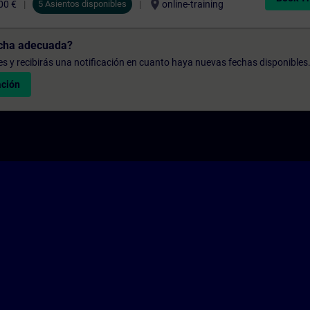
location_on
00 €
5 Asientos disponibles
online-training
echa adecuada?
udes y recibirás una notificación en cuanto haya nuevas fechas disponibles
ación