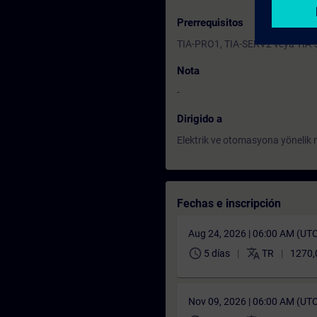
Prerrequisitos
TIA-PRO1, TIA-SERV2 veya TIA-SY
Nota
-
Dirigido a
Elektrik ve otomasyona yönelik m
Fechas e inscripción
Aug 24, 2026 | 06:00 AM (UT
schedule
translate
5 días
TR
1270,
Nov 09, 2026 | 06:00 AM (UT