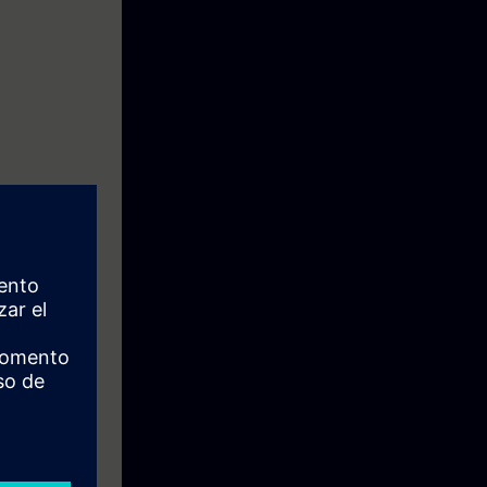
ndartları ve
dereceğinizi
ğını da
yor.