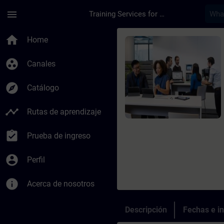
Saltar al contenido principal
Página cargada
menu
Training Services for Digital Industries
Curso - Online-Trai
home
Home
group_work
Canales
explore
Catálogo
timeline
Rutas de aprendizaje
assignment_turned_in
Prueba de ingreso
account_circle
Perfil
info
Acerca de nosotros
Descripción
Fechas e in