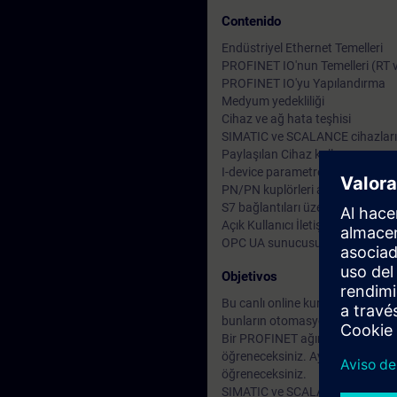
Contenido
Endüstriyel Ethernet Temelleri
PROFINET IO'nun Temelleri (RT v
PROFINET IO'yu Yapılandırma
Medyum yedekliliği
Cihaz ve ağ hata teşhisi
SIMATIC ve SCALANCE cihazların
Paylaşılan Cihaz kullanımı ve y
I-device parametrelendirilmesi 
PN/PN kuplörleri aracılığıyla ağ g
S7 bağlantıları üzerinden iletişi
Açık Kullanıcı İletişimi ile İleti
OPC UA sunucusu olarak OPC UA
Objetivos
Bu canlı online kursta gerçek za
bunların otomasyonunuzda nasıl 
Bir PROFINET ağını nasıl hızlı ve
öğreneceksiniz. Ayrıca kontrolörl
öğreneceksiniz.
SIMATIC ve SCALANCE ürünleri ve TI