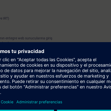
e IRT)
ın entegre web sunucularına giriş
apılandırma
ve uygulanması
eçitleri ve iletişim
m
şim (TCP, ISO-on-TCP, UDP)
 ve SIMATIC S7-1500'ün temelleri
manlı standart PROFINET'in yanı sıra TCP/IP ve OPC UA gibi IP tabanlı sta
kullanılacağını öğreneceksiniz.
 etkili bir şekilde parametrelendireceğinizi, devreye alacağınızı ve sorun gi
er arasında ve kontrolör ve saha seviyesi dışında iletişimin nasıl kurulaca
A Portal ile çok sayıda pratik alıştırma, edinilen teorik bilgileri pekiştiri