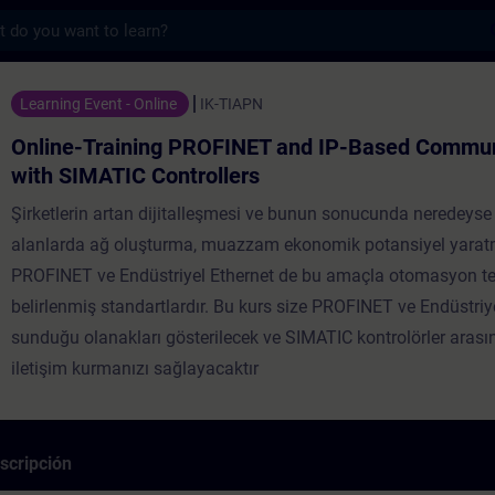
s
ning PROFINET and IP-Based Communication
Learning Event - Online
IK-TIAPN
Online-Training PROFINET and IP-Based Commun
with SIMATIC Controllers
Şirketlerin artan dijitalleşmesi ve bunun sonucunda neredeys
alanlarda ağ oluşturma, muazzam ekonomik potansiyel yaratm
PROFINET ve Endüstriyel Ethernet de bu amaçla otomasyon te
belirlenmiş standartlardır. Bu kurs size PROFINET ve Endüstriye
sunduğu olanakları gösterilecek ve SIMATIC kontrolörler arası
iletişim kurmanızı sağlayacaktır
scripción