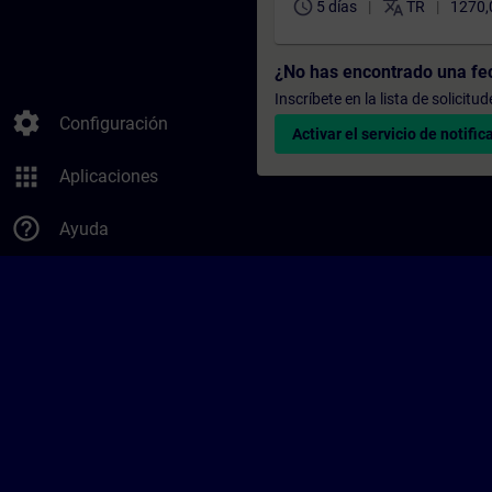
schedule
translate
5 días
TR
1270,
¿No has encontrado una f
Inscríbete en la lista de solicit
settings
Configuración
Activar el servicio de notific
apps
Aplicaciones
help_outline
Ayuda