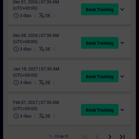
Dec 01, 2026 | 07:30 AM
(UTC+00:00)
expand_more
Book Training
schedule
translate
3 días
DE
Dec 08, 2026 | 07:30 AM
(UTC+00:00)
expand_more
Book Training
schedule
translate
3 días
DE
Jan 18, 2027 | 07:30 AM
(UTC+00:00)
expand_more
Book Training
schedule
translate
3 días
DE
Feb 01, 2027 | 07:30 AM
(UTC+00:00)
expand_more
Book Training
schedule
translate
3 días
DE
1 - 10 de 31