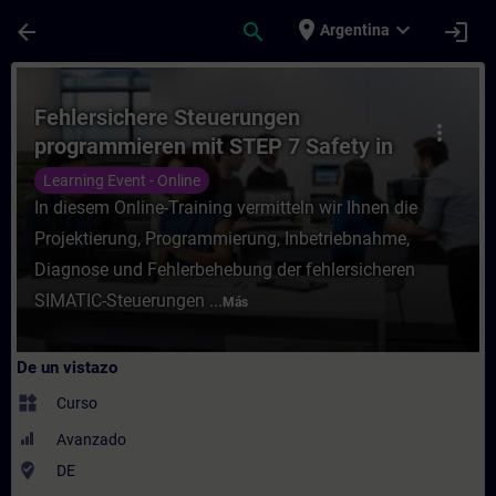
Saltar al contenido principal
Página cargada
place
expand_more
arrow_back
search
login
Argentina
Curso - Fehlersichere Steuerungen program
Fehlersichere Steuerungen
more_vert
programmieren mit STEP 7 Safety in
TIA Portal (Online-Training)
Learning Event - Online
In diesem Online-Training vermitteln wir Ihnen die
Projektierung, Programmierung, Inbetriebnahme,
Diagnose und Fehlerbehebung der fehlersicheren
SIMATIC-Steuerungen ...
Más
De un vistazo
widgets
Curso
Avanzado
where_to_vote
DE