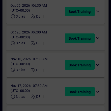
Oct 06, 2026 | 06:30 AM
(UTC+00:00)
expand_more
Book Training
schedule
translate
3 días
DE
Oct 20, 2026 | 06:00 AM
(UTC+00:00)
expand_more
Book Training
schedule
translate
3 días
DE
Nov 10, 2026 | 07:30 AM
(UTC+00:00)
expand_more
Book Training
schedule
translate
3 días
DE
Nov 17, 2026 | 07:30 AM
(UTC+00:00)
expand_more
Book Training
schedule
translate
3 días
DE