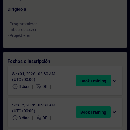
Dirigido a
- Programmierer
- Inbetriebsetzer
- Projektierer
Fechas e inscripción
Sep 01, 2026 | 06:30 AM
(UTC+00:00)
expand_more
Book Training
schedule
translate
3 días
DE
Sep 15, 2026 | 06:30 AM
(UTC+00:00)
expand_more
Book Training
schedule
translate
3 días
DE