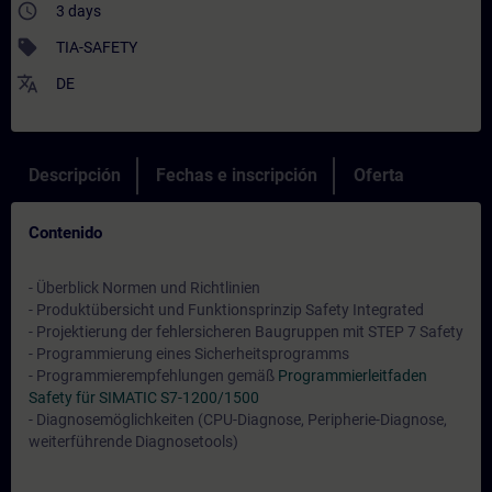
access_time
3 days
sell
TIA-SAFETY
translate
DE
Descripción
Fechas e inscripción
Oferta
Contenido
- Überblick Normen und Richtlinien
- Produktübersicht und Funktionsprinzip Safety Integrated
- Projektierung der fehlersicheren Baugruppen mit STEP 7 Safety
- Programmierung eines Sicherheitsprogramms
- Programmierempfehlungen gemäß
Programmierleitfaden
Safety für SIMATIC S7-1200/1500
- Diagnosemöglichkeiten (CPU-Diagnose, Peripherie-Diagnose,
weiterführende Diagnosetools)