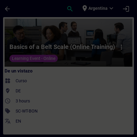
Saltar al contenido principal
Página cargada
place
expand_more
arrow_back
search
login
Argentina
Curso - Basics of a Belt Scale (Online Tra
Basics of a Belt Scale (Online Training)
more_vert
Learning Event - Online
De un vistazo
widgets
Curso
where_to_vote
DE
access_time
3 hours
sell
SC-WT-BON
translate
EN