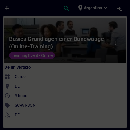
Saltar al contenido principal
Página cargada
place
expand_more
arrow_back
search
login
Argentina
Curso - Basics Grundlagen einer Bandwaage
Basics Grundlagen einer Bandwaage
more_vert
(Online-Training)
Learning Event - Online
De un vistazo
widgets
Curso
where_to_vote
DE
access_time
3 hours
sell
SC-WT-BON
translate
DE