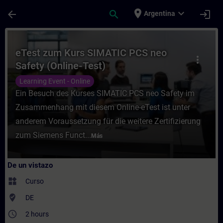
Saltar al contenido principal
Página cargada
place
expand_more
arrow_back
search
login
Argentina
Curso - eTest zum Kurs SIMATIC PCS neo S
eTest zum Kurs SIMATIC PCS neo
more_vert
Safety (Online-Test)
Learning Event - Online
Ein Besuch des Kurses SIMATIC PCS neo Safety im
Zusammenhang mit diesem Online-eTest ist unter
anderem Voraussetzung für die weitere Zertifizierung
zum Siemens Funct...
Más
De un vistazo
widgets
Curso
where_to_vote
DE
access_time
2 hours