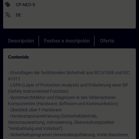
sell
CP-NEO-S
translate
DE
Descripción
Fechas e inscripción
Oferta
Contenido
- Grundlagen der funktionalen Sicherheit aus IEC 61508 und IEC
61511
- LOPA (Layer of Protection Analysis) und Erläuterung einer SIF
(Safety Instrumented Function)
- Systemarchitektur und Diagnosen in den fehlersicheren
Komponenten (Hardware, Software und Kommunikation)
- Überblick über F-Hardware
- Hardwareparametrierung (Sicherheitsbetrieb,
Sensorauswertung, Adressierung, Überwachungszeiten
"Verdrahtung und Votation")
- Sicherheitsprogramm (Anwenderquittierung, Voter-Bausteine,