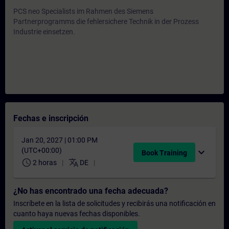
PCS neo Specialists im Rahmen des Siemens
Partnerprogramms die fehlersichere Technik in der Prozess
Industrie einsetzen.
Fechas e inscripción
Jan 20, 2027 | 01:00 PM
(UTC+00:00)
expand_more
Book Training
schedule
translate
2 horas
DE
¿No has encontrado una fecha adecuada?
Inscríbete en la lista de solicitudes y recibirás una notificación en
cuanto haya nuevas fechas disponibles.