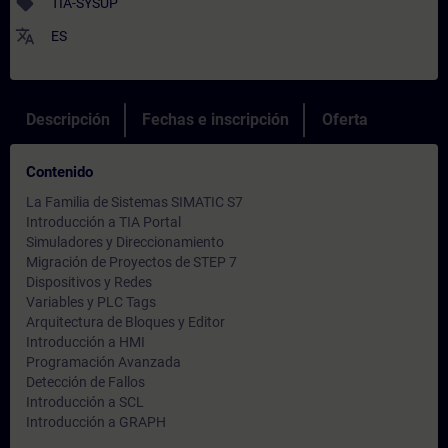
sell
TIA-SYSUP
translate
ES
Descripción
Fechas e inscripción
Oferta
Contenido
La Familia de Sistemas SIMATIC S7
Introducción a TIA Portal
Simuladores y Direccionamiento
Migración de Proyectos de STEP 7
Dispositivos y Redes
Variables y PLC Tags
Arquitectura de Bloques y Editor
Introducción a HMI
Programación Avanzada
Detección de Fallos
Introducción a SCL
Introducción a GRAPH