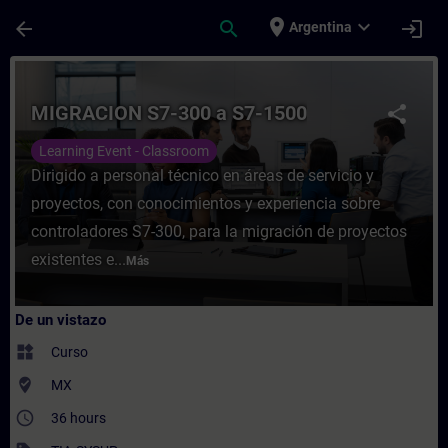
Saltar al contenido principal
Página cargada
place
expand_more
arrow_back
search
login
Argentina
Curso - MIGRACION S7-300 a S7-1500 - Ent
MIGRACION S7-300 a S7-1500
share
Learning Event - Classroom
Dirigido a personal técnico en áreas de servicio y
proyectos, con conocimientos y experiencia sobre
controladores S7-300, para la migración de proyectos
existentes e...
Más
De un vistazo
widgets
Curso
where_to_vote
MX
access_time
36 hours